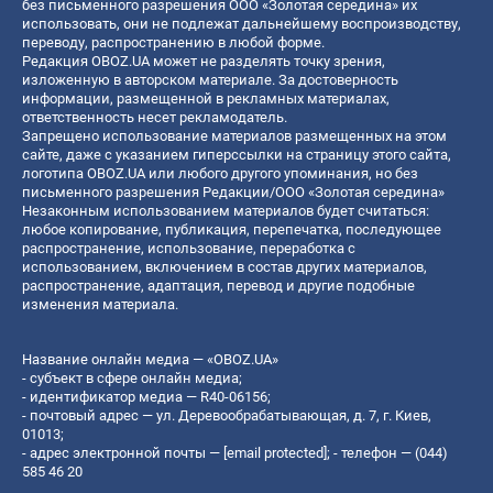
без письменного разрешения ООО «Золотая середина» их
использовать, они не подлежат дальнейшему воспроизводству,
переводу, распространению в любой форме.
Редакция OBOZ.UA может не разделять точку зрения,
изложенную в авторском материале. За достоверность
информации, размещенной в рекламных материалах,
ответственность несет рекламодатель.
Запрещено использование материалов размещенных на этом
сайте, даже с указанием гиперссылки на страницу этого сайта,
логотипа OBOZ.UA или любого другого упоминания, но без
письменного разрешения Редакции/ООО «Золотая середина»
Незаконным использованием материалов будет считаться:
любое копирование, публикация, перепечатка, последующее
распространение, использование, переработка с
использованием, включением в состав других материалов,
распространение, адаптация, перевод и другие подобные
изменения материала.
Название онлайн медиа — «OBOZ.UA»
- субъект в сфере онлайн медиа;
- идентификатор медиа — R40-06156;
- почтовый адрес — ул. Деревообрабатывающая, д. 7, г. Киев,
01013;
- адрес электронной почты —
[email protected]
; - телефон — (044)
585 46 20