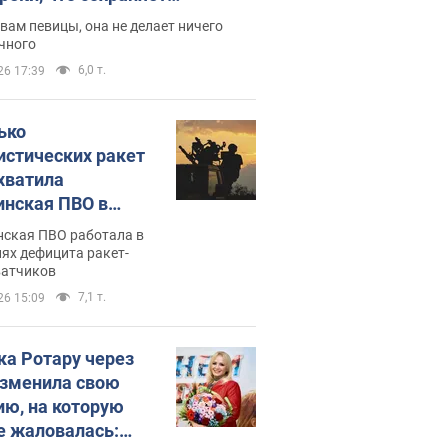
дость, ведь у нее нет детей
вам певицы, она не делает ничего
чного
6,0 т.
26 17:39
ько
истических ракет
хватила
инская ПВО в
: в Минобороны
нская ПВО работала в
али цифру
ях дефицита ракет-
ватчиков
7,1 т.
26 15:09
ка Ротару через
изменила свою
ию, на которую
е жаловалась: