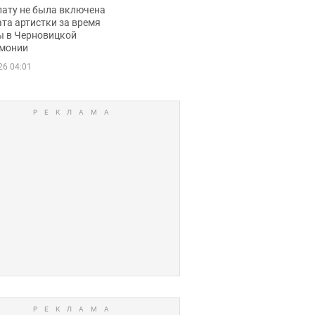
ько получала
лату не была включена
ца
та артистки за время
ы в Черновицкой
монии
26 04:01