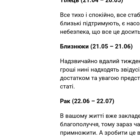
Тілець (21.04 – 20.05)
Все тихо і спокійно, все ст
близькі підтримують, є насол
небезпека, що все це досит
Близнюки (21.05 – 21.06)
Надзвичайно вдалий тижден
гроші нині надходять звідус
достатком та увагою предст
статі.
Рак (22.06 – 22.07)
В вашому житті вже закладе
благополуччя, тому зараз ч
примножити. А зробити це 