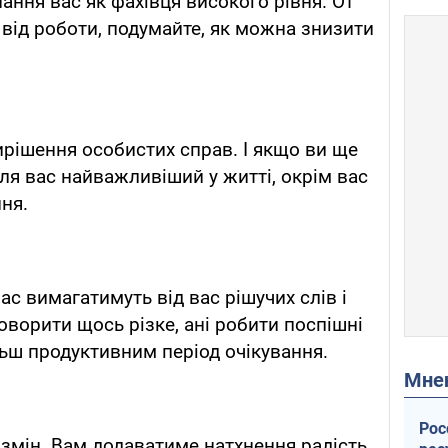
ання вас як фахівця високого рівня. От
 від роботи, подумайте, як можна знизити
ирішення особистих справ. І якщо ви ще
для вас найважливіший у житті, окрім вас
ня.
с вимагатимуть від вас рішучих слів і
говорити щось різке, ані робити поспішні
льш продуктивним період очікування.
Мн
Рос
 змін. Вам додаватиме натхнення радість