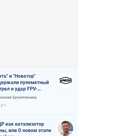
рта" и "Новатор"
ержали пулеметный
трел и удар FPV-
на, сохранив жизнь
инская Бронетехника
церу ВСУ
,0 т.
Р как катализатор
ны, или О новом этапе