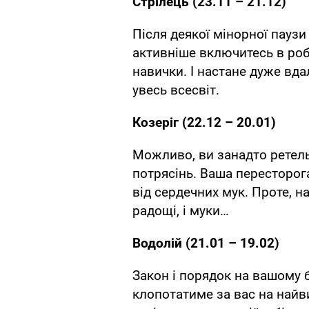
Стрілець (23.11 – 21.12)
Після деякої мінорної паузи
активніше включитесь в робо
навички. І настане дуже вда
увесь всесвіт.
Козеріг (22.12 – 20.01)
Можливо, ви занадто ретель
потрясінь. Ваша пересторог
від сердечних мук. Проте, на
радощі, і муки…
Водолій (21.01 – 19.02)
Закон і порядок на вашому 
клопотатиме за вас на найви