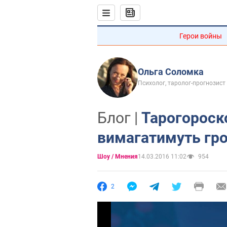
Герои войны
Ольга Соломка
Психолог, таролог-прогнозист
Блог |
Тарогороско
вимагатимуть гр
Шоу / Мнения
14.03.2016 11:02
954
2