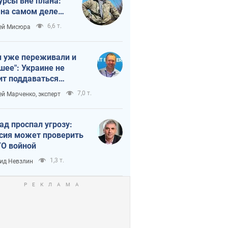
урсы вне плана:
 на самом деле
тует темп войны
6,6 т.
ей Мисюра
 уже переживали и
шее": Украине не
ит поддаваться
аянию из-за
7,0 т.
ей Марченко, эксперт
етного террора
ад проспал угрозу:
сия может проверить
О войной
1,3 т.
ид Невзлин