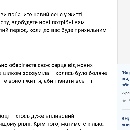
 ви побачите новий сенс у житті,
ту, здобудете нові потрібні вам
лий період, коли до вас буде прихильним
но оберігаєте своє серце від нових
а цілком зрозуміла – колись було боляче
"Ва
выд
 те воно і життя, аби пізнати все – і
обс
дро
Укра
офи
2
боці – хтось дуже впливовий
КНД
щому рівні. Крім того, матимете кілька
вой