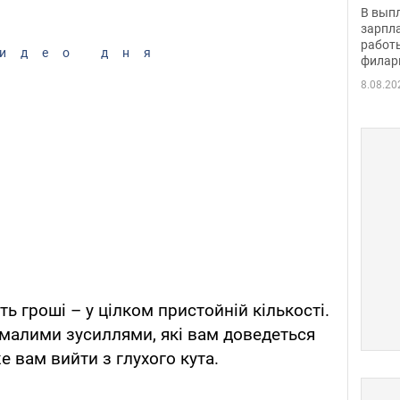
скол
В вып
певи
зарпла
работ
идео дня
филар
8.08.20
ь гроші – у цілком пристойній кількості.
чималими зусиллями, які вам доведеться
 вам вийти з глухого кута.