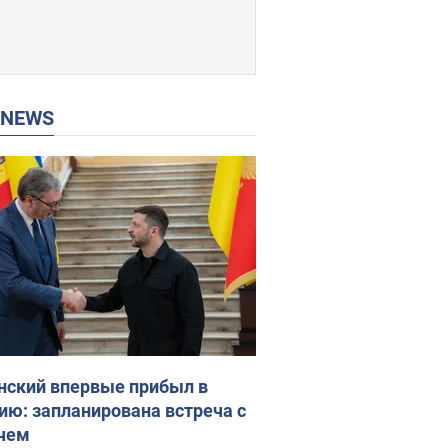
P NEWS
нский впервые прибыл в
ию: запланирована встреча с
чем