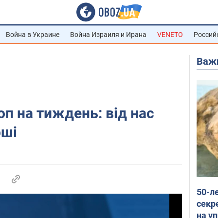
Война в Украине
Война Израиля и Ирана
VENETO
Россий
Важ
п на тиждень: від нас
оші
50-л
секр
на уп