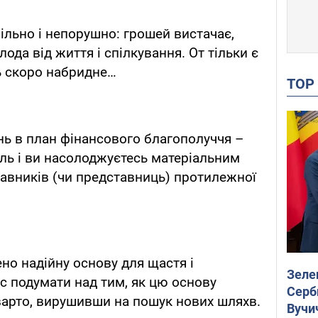
абільно і непорушно: грошей вистачає,
ода від життя і спілкування. От тільки є
ь скоро набридне…
TO
ь в план фінансового благополуччя –
іль і ви насолоджуєтесь матеріальним
авників (чи представниць) протилежної
но надійну основу для щастя і
Зеле
ас подумати над тим, як цю основу
Серб
варто, вирушивши на пошук нових шляхв.
Вучи