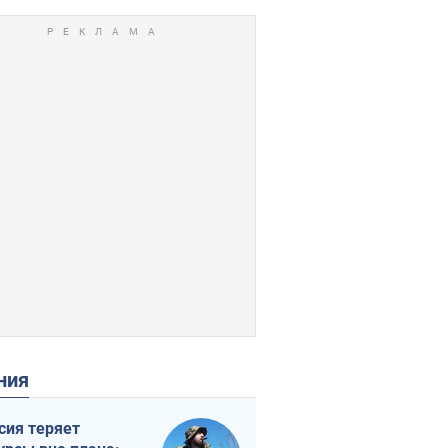
ения
сия теряет