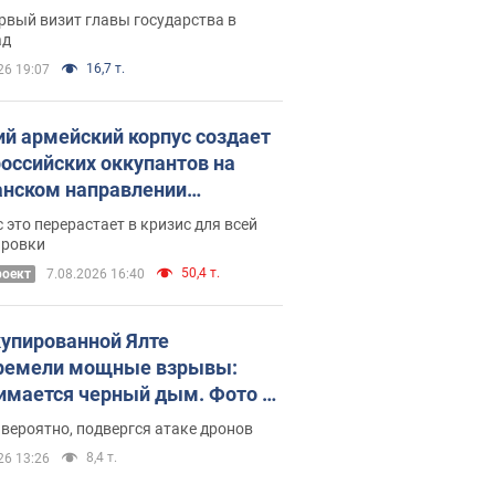
рвый визит главы государства в
ад
16,7 т.
26 19:07
ий армейский корпус создает
российских оккупантов на
нском направлении
ический дискомфорт: как это
 это перерастает в кризис для всей
ось
ировки
50,4 т.
роект
7.08.2026 16:40
купированной Ялте
ремели мощные взрывы:
имается черный дым. Фото и
о
 вероятно, подвергся атаке дронов
8,4 т.
26 13:26