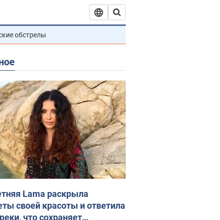
ские обстрелы
ное
етняя Lama раскрыла
еты своей красоты и ответила
реки, что сохраняет