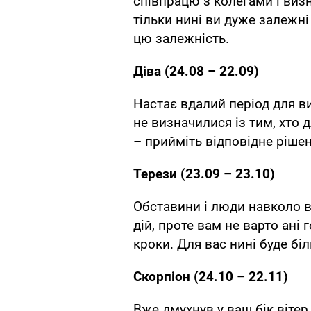
співпрацю з колегами і визн
тільки нині ви дуже залежні
цю залежність.
Діва (24.08 – 22.09)
Настає вдалий період для в
не визначилися із тим, хто 
– прийміть відповідне рішен
Терези (23.09 – 23.10)
Обставини і люди навколо ва
дій, проте вам не варто ані 
кроки. Для вас нині буде бі
Скорпіон (24.10 – 22.11)
Вже дмухнув у ваш бік вітер