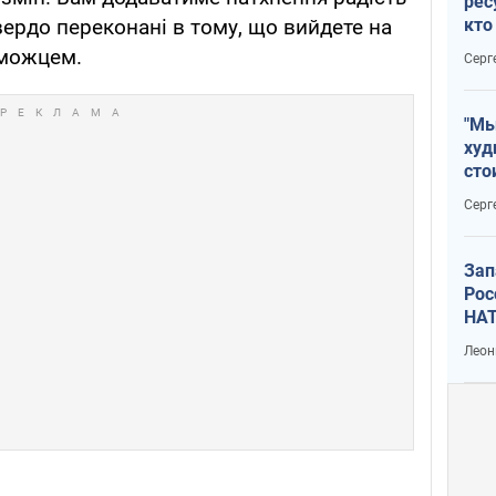
рес
кто
твердо переконані в тому, що вийдете на
дик
еможцем.
Серг
"Мы
худ
сто
отч
Серг
рак
Зап
Рос
НАТ
Леон