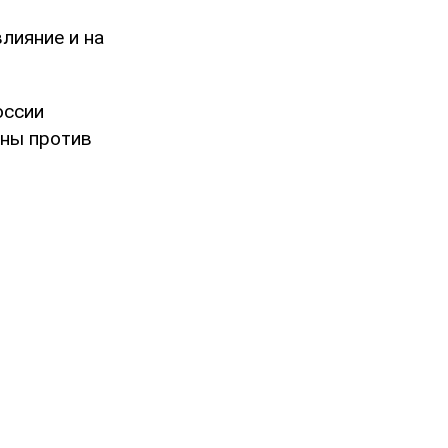
лияние и на
оссии
йны против