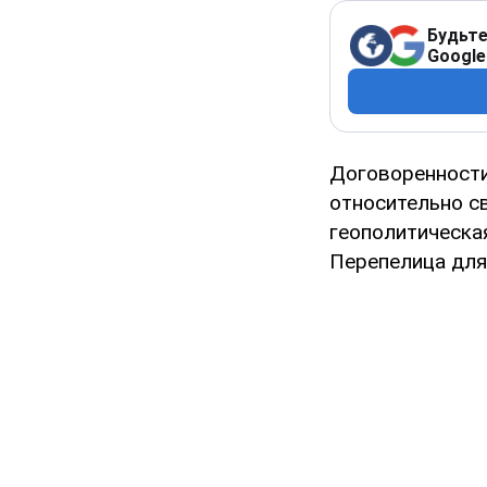
Будьте
Google
Договоренности
относительно с
геополитическа
Перепелица дл