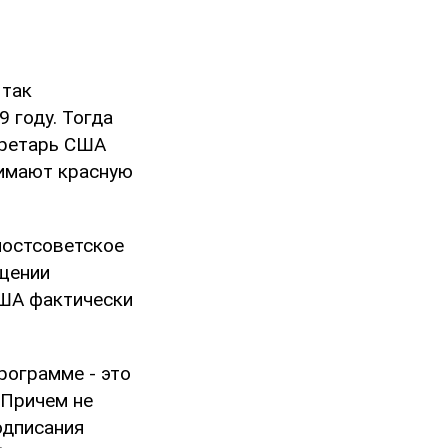
 так
 году. Тогда
екретарь США
жимают красную
постсоветское
ащении
США фактически
рограмме - это
 Причем не
одписания