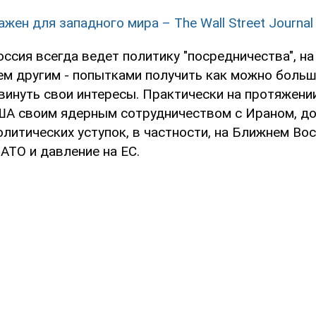
ажен для западного мира – The Wall Street Journal
оссия всегда ведет политику "посредничества", н
ем другим - попытками получить как можно боль
винуть свои интересы. Практически на протяжении
А своим ядерным сотрудничеством с Ираном, д
литических уступок, в частности, на Ближнем Вос
АТО и давление на ЕС.