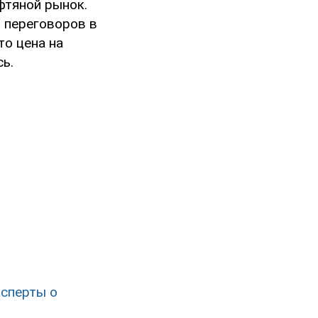
фтяной рынок.
и переговоров в
то цена на
ь.
ксперты о