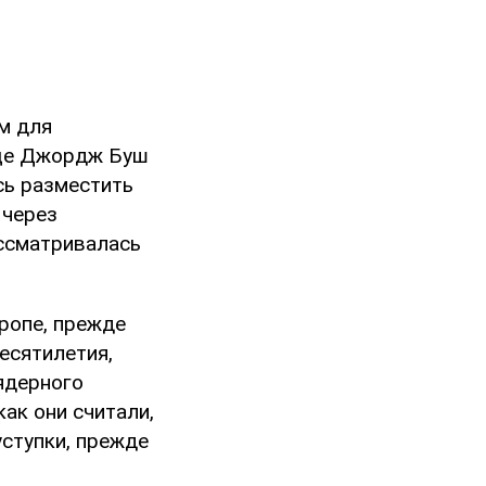
м для
еще Джордж Буш
сь разместить
 через
ссматривалась
ропе, прежде
есятилетия,
ядерного
как они считали,
уступки, прежде