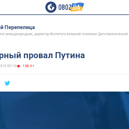
ий Перепелица
ог-международник, директор Института внешней политики Дипломатической
рный провал Путина
2015 05:19
148,4 т.