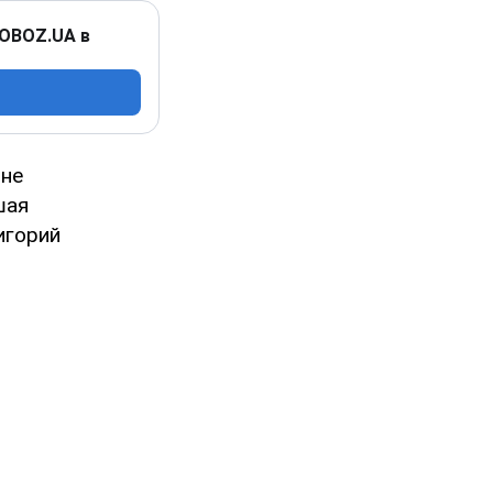
 OBOZ.UA в
нне
шая
игорий