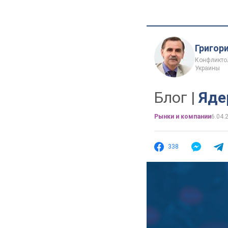
Григор
Конфликтол
Украины
Блог |
Яде
Рынки и компании
6.04.
338