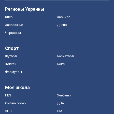
Формула-1
Моя школа
ГДЗ
Учебники
Онлайн уроки
ДПА
ЗНО
НМТ
СНГ решебники
Авто
Тест Драйв
Электромобили
Акции
Сервис
Food Oboz
Рецепты
Напитки
Диеты