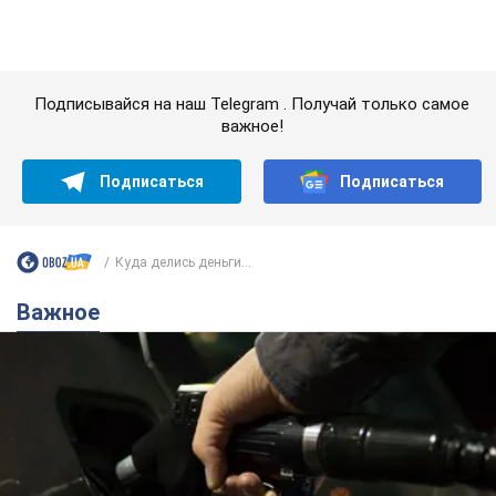
Важное
АЗС "готовятся" существенно повышать цены:
украинцам рассказали, чего ожидать
Как на заправках уже переписали стоимость топлива
7.08.2026 22:56
23,7 т.
"Белый дом не является
собственностью Трампа": суд США