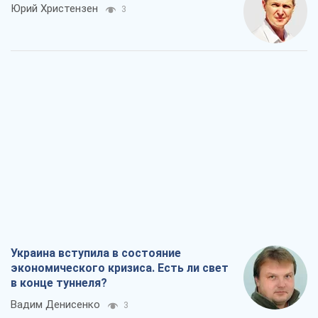
Украина вступила в состояние
экономического кризиса. Есть ли свет
в конце туннеля?
Вадим Денисенко
3
Чей будет Крым, тот и победит (NSJ), а
украинских футбольных чиновников
могут назвать убийцами
Александр Кирш
1,7 т.
Запад проспал угрозу: Россия может
проверить НАТО войной
Леонид Невзлин
5,4 т.