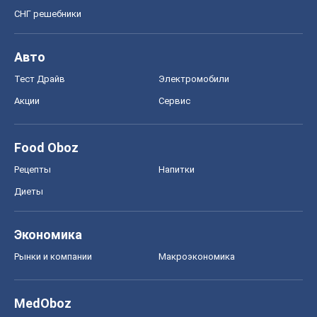
Экономика
Рынки и компании
Mакроэкономика
MedOboz
Новости медицины
MAMACLUB
Шоу
Афиша
Сплетни
Красота
Мода
Женский Журнал