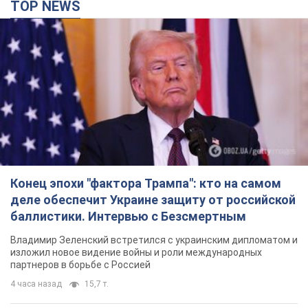
деле обеспечит Украине защиту от российской
баллистики. Интервью с Безсмертным
Владимир Зеленский встретился с украинским дипломатом и
изложил новое видение войны и роли международных
партнеров в борьбе с Россией
4 часа назад
15,7 т.
В Киеве в результате российской атаки погиб
человек, пострадали четверо. Фото
Враг продолжает регулярный ракетный террор столицы
час назад
25,7 т.
В Сызрани атакован НПЗ, вспыхнул пожар:
поднялся столб черного дыма. Видео
Самарскую область всю ночь атаковали БПЛА
4 часа назад
3,0 т.