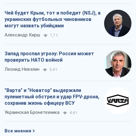
"Варта" и "Новатор" выдержали
пулеметный обстрел и удар FPV-дрона,
сохранив жизнь офицеру ВСУ
Украинская Бронетехника
4,4 т.
Все мнения
О компании
Команда
Правовая информация
Политика
конфиденциальности
Реклама на сайте
Документы
Редакционная политика
Журналисты OBOZ.UA на месте
событий