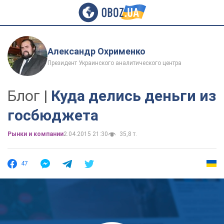
Александр Охрименко
Президент Украинского аналитического центра
Блог |
Куда делись деньги из
госбюджета
Рынки и компании
2.04.2015 21:30
35,8 т.
47