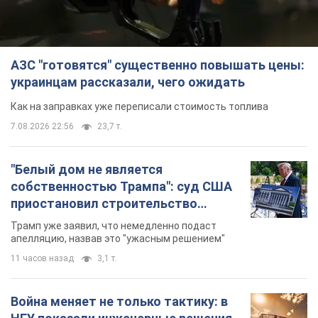
приостановил строительство
бального зала стоимостью 400 млн
Трамп уже заявил, что немедленно подаст
долларов
апелляцию, назвав это "ужасным решением"
11 часов назад
3,1 т.
Война меняет не только тактику: в
НГУ показали инженерные решения
против российских FPV-дронов.
Фото
Это "постапокалиптическая эстетика из мира
"Безумного Макса"
11 часов назад
9,7 т.