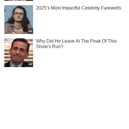
Подписывайся на наш Telegram . Получай только самое
важное!
Подписаться
Подписаться
Куда делись деньги...