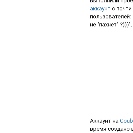
выполнили проек
аккаунт
с почти
пользователей: 
не "пахнет" ?)))"
Аккаунт на
Coub
время создано в