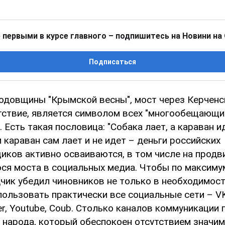
 первыми в курсе главного – подпишитесь на Новини на
Подписаться
годовщины "Крымской весны", мост через Керченс
утствие, является символом всех "многообещающи
 Есть такая пословица: "Собака лает, а караван ид
 караван сам лает и не идет – деньги российских
иков активно осваиваются, в том числе на продв
ся моста в социальных медиа. Чтобы по максиму
чик убедил чиновников не только в необходимос
ользовать практически все социальные сети – VK
ter, Youtube, Coub. Столько каналов коммуникации
 народа, который обеспокоен отсутствием значи