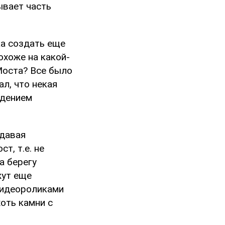
ывает часть
ка создать еще
Похоже на какой-
Моста? Все было
ал, что некая
едением
здавая
т, т.е. не
а берегу
жут еще
видеороликами
оть камни с