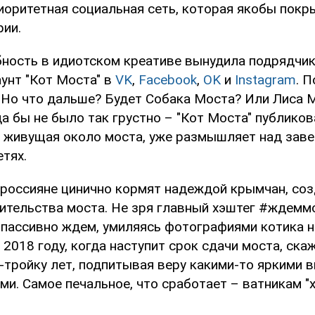
иоритетная социальная сеть, которая якобы покр
рии.
бность в идиотском креативе вынудила подрядчи
аунт "Кот Моста" в
VK
,
Facebook
,
OK
и
Instagram
. 
 Но что дальше? Будет Собака Моста? Или Лиса 
а бы не было так грустно – "Кот Моста" публиков
, живущая около моста, уже размышляет над зав
тях.
 россияне цинично кормят надеждой крымчан, со
тельства моста. Не зря главный хэштег #ждеммос
 пассивно ждем, умиляясь фотографиями котика н
 2018 году, когда наступит срок сдачи моста, ска
-тройку лет, подпитывая веру какими-то яркими 
и. Самое печальное, что сработает – ватникам "х