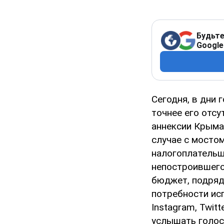
Будьте
Google
Сегодня, в дни 
точнее его отс
аннексии Крыма.
случае с мостом
налогоплательщ
непостроившего
бюджет, подряд
потребности исп
Instagram, Twit
услышать голос