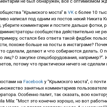
ментарий не был обнаружен, все с оптимизмом жд
ообщества "Крымского моста" в
VK
с более 10 тыс
ливо написал под одним из постов некий Никита 
й, уберите комментарии и постите дальше фотки, 
 Администраторы сообщества действительно не ре
примеру, остался без ответа такой фидбек пользо
сти, похоже больше на посты в инстаграме? Поче
то сделали, делают и что собираются делать. О 
о лиц? О закупке спецоборудования, например?". 
етов, потому что практически ничего не сделали
 постами на
Facebook
у "Крымского моста", с почти
множество занятных комментариев пользователе
ратора. Особенно палит, так сказать, всю контор
la Mila: "Мост это конечно хорошо, но вот работ