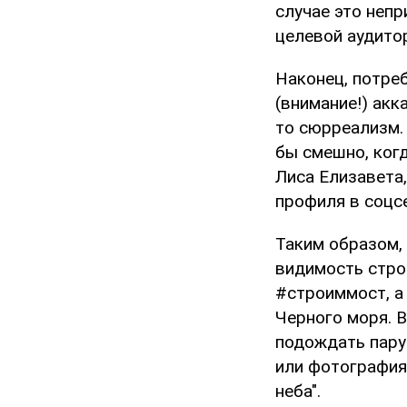
случае это непр
целевой аудито
Наконец, потре
(внимание!) акк
то сюрреализм.
бы смешно, когд
Лиса Елизавета
профиля в соцсе
Таким образом,
видимость строи
#строиммост, а
Черного моря. В
подождать пару
или фотографиям
неба".