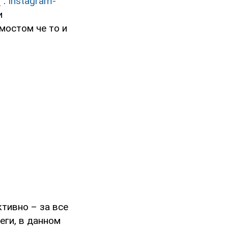
".
Instagram-
и
 мостом че то и
тивно – за все
еги, в данном