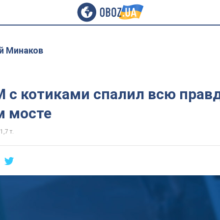
й Минаков
 с котиками спалил всю правд
 мосте
1,7 т.