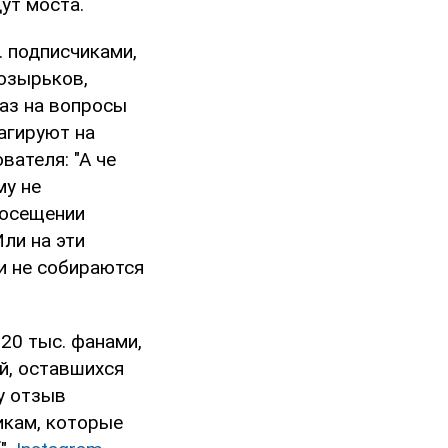
ут моста.
. подписчиками,
Козырьков,
раз на вопросы
агируют на
вателя: "А че
му не
посещении
Или на эти
 и не собираются
 20 тыс. фанами,
й, оставшихся
у отзыв
никам, которые