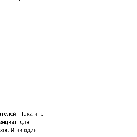
т
телей. Пока что
енциал для
ов. И ни один