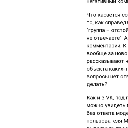
негативный ком
Что касается с
то, как справед
"группа – отсто
не отвечаете".
комментарии. К 
вообще за ново
рассказывают ч
объекта каких-т
вопросы нет отв
делать?
Как и в VK, под
можно увидеть 
без ответа моде
пользователя Mi