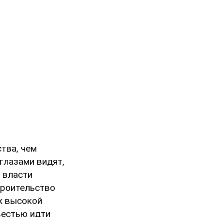
тва, чем
глазами видят,
е власти
троительство
уж высокой
вестью идти