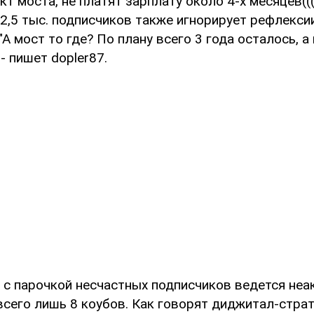
т моста, не платят зарплату около 4-х месяцев(((
 2,5 тыс. подписчиков также игнорирует рефлекси
"А мост то где? По плану всего 3 года осталось, а
, - пишет dopler87.
с парочкой несчастных подписчиков ведется неак
сего лишь 8 коубов. Как говорят диджитал-страт