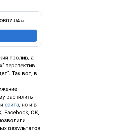
 OBOZ.UA в
кий пролив, а
х" перспектив
ет". Так вот, в
ижение
му распилить
ти
сайта
, но и в
, Facebook, ОК,
 позволили
мых результатов