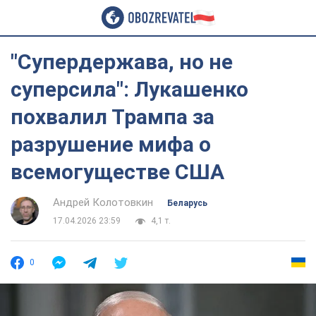
"Супердержава, но не
суперсила": Лукашенко
похвалил Трампа за
разрушение мифа о
всемогуществе США
Андрей Колотовкин
Беларусь
17.04.2026 23:59
4,1 т.
0