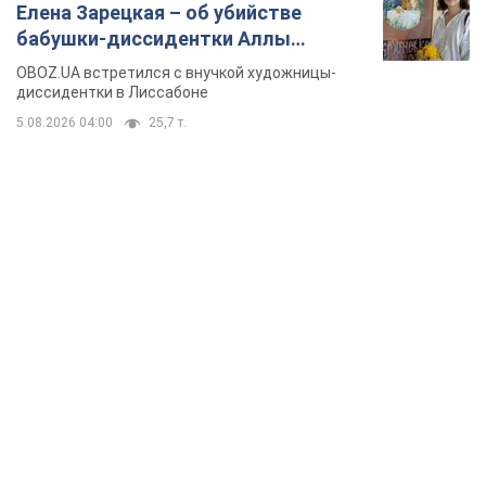
Елена Зарецкая – об убийстве
бабушки-диссидентки Аллы
Горской, критике сына Стуса и
OBOZ.UA встретился с внучкой художницы-
бегстве в Португалию с пятью
диссидентки в Лиссабоне
детьми
5.08.2026 04:00
25,7 т.