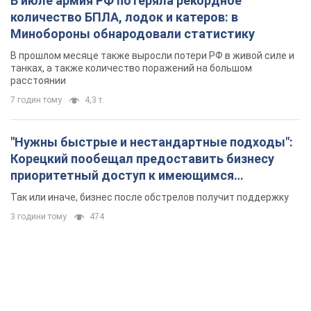
В июле армия РФ потеряла рекордное
количество БПЛА, лодок и катеров: в
Минобороны обнародовали статистику
В прошлом месяце также выросли потери РФ в живой силе и
танках, а также количество поражений на большом
расстоянии
7 годин тому
4,3 т.
"Нужны быстрые и нестандартные подходы":
Корецкий пообещал предоставить бизнесу
приоритетный доступ к имеющимся
складским помещениям
Так или иначе, бизнес после обстрелов получит поддержку
3 години тому
474