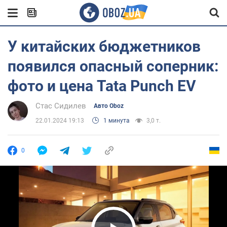
У китайских бюджетников
появился опасный соперник:
фото и цена Tata Punch EV
Стас Сидилев
Авто Oboz
22.01.2024 19:13
1 минута
3,0 т.
0