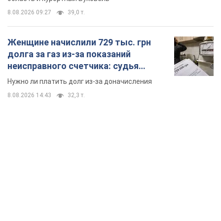
8.08.2026 09:27
39,0 т.
Женщине начислили 729 тыс. грн
долга за газ из-за показаний
неисправного счетчика: судья
вынес неожиданное решение
Нужно ли платить долг из-за доначисления
8.08.2026 14:43
32,3 т.