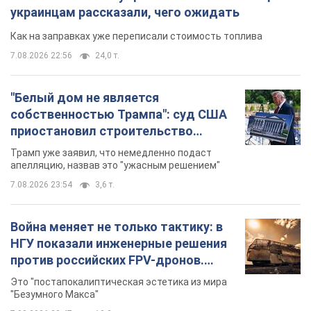
украинцам рассказали, чего ожидать
Как на заправках уже переписали стоимость топлива
7.08.2026 22:56
24,0 т.
"Белый дом не является
собственностью Трампа": суд США
приостановил строительство
бального зала стоимостью 400 млн
Трамп уже заявил, что немедленно подаст
долларов
апелляцию, назвав это "ужасным решением"
7.08.2026 23:54
3,6 т.
Война меняет не только тактику: в
НГУ показали инженерные решения
против российских FPV-дронов.
Фото
Это "постапокалиптическая эстетика из мира
"Безумного Макса"