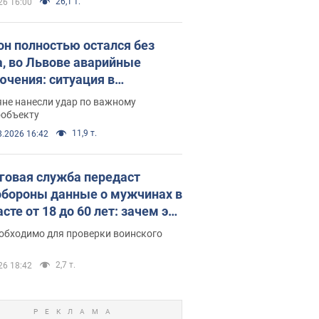
26,1 т.
26 16:00
он полностью остался без
а, во Львове аварийные
ючения: ситуация в
госистеме 6 августа
яне нанесли удар по важному
ообъекту
11,9 т.
8.2026 16:42
говая служба передаст
бороны данные о мужчинах в
сте от 18 до 60 лет: зачем это
о
еобходимо для проверки воинского
2,7 т.
26 18:42