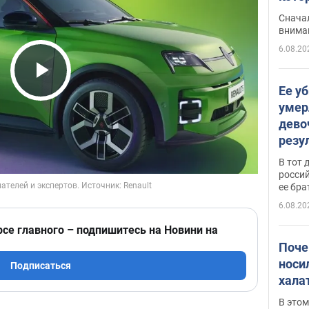
"агр
Сначал
внима
6.08.20
Play Video
Ее у
умер
дево
резу
атак
В тот 
обла
россий
ее бра
6.08.20
рсе главного – подпишитесь на Новини на
Поче
носи
Подписаться
хала
В этом