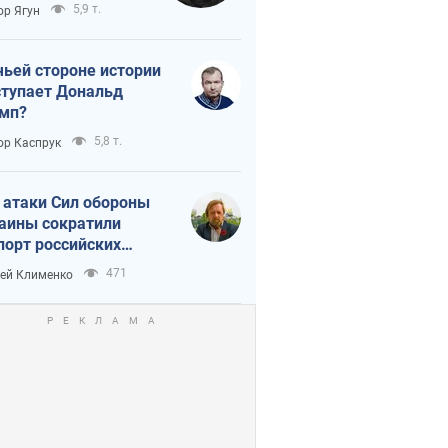
тическая
5,9 т.
ор Ягун
истика
чьей стороне истории
тупает Дональд
мп?
5,8 т.
ор Каспрук
 атаки Сил обороны
аины сократили
порт российских
тепродуктов
471
ей Клименко