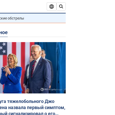
ские обстрелы
ное
уга тяжелобольного Джо
ена назвала первый симптом,
рый сигнализировал о его