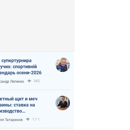
 супертурнира
учих: спортивній
ендарь осени-2026
342
сандр Липенко
етный щит и меч
аины: ставка на
изводство
ственных ракет
1,1 т.
лл Татаринов