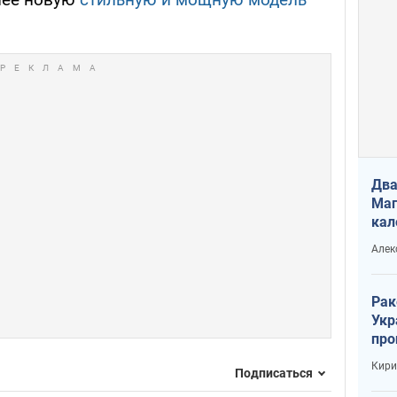
Два
Маг
кал
Алек
Рак
Укр
про
соб
Кири
Подписаться