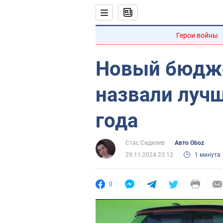
Герои войны
Новый бюдже
назвали луч
года
Стас Сидилев
Авто Oboz
29.11.2024 23:12
1 минута
0