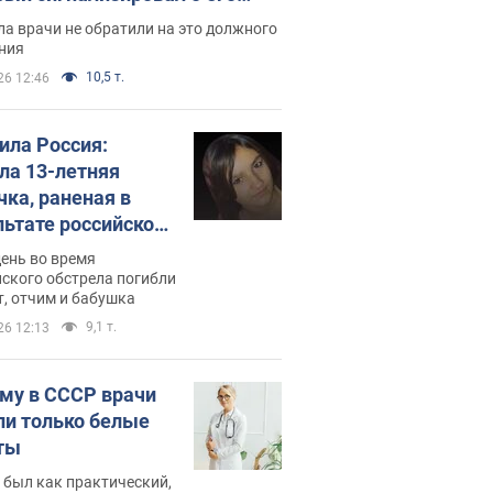
ессивном" раке
а врачи не обратили на это должного
ния
10,5 т.
26 12:46
била Россия:
ла 13-летняя
чка, раненая в
льтате российской
и на Сумскую
день во время
сть. Фото
ского обстрела погибли
т, отчим и бабушка
9,1 т.
26 12:13
му в СССР врачи
ли только белые
ты
 был как практический,