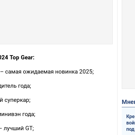
24 Top Gear:
o – самая ожидаемая новинка 2025;
итель года;
й суперкар;
Мн
минивэн года;
Кре
вой
 – лучший GT;
под