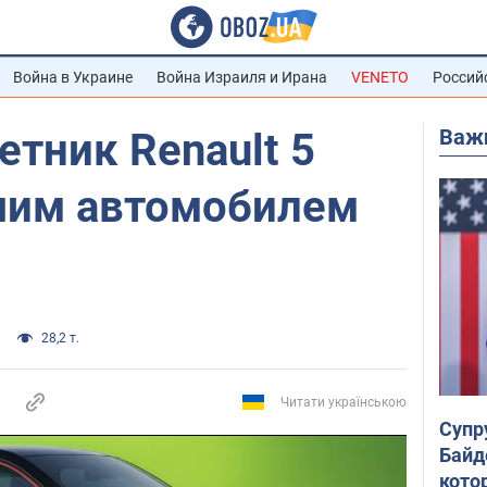
Война в Украине
Война Израиля и Ирана
VENETO
Россий
Важ
тник Renault 5
шим автомобилем
28,2 т.
Читати українською
Супр
Байд
кото