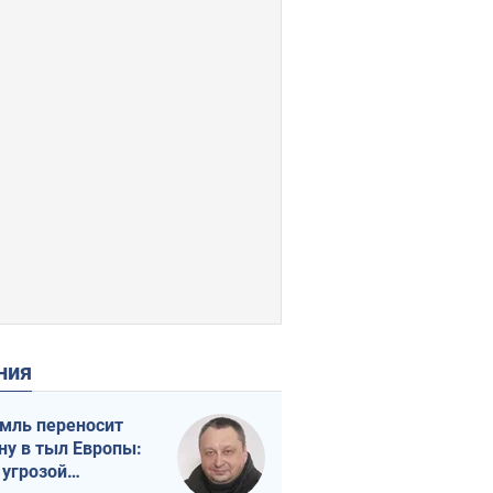
ения
мль переносит
ну в тыл Европы:
 угрозой