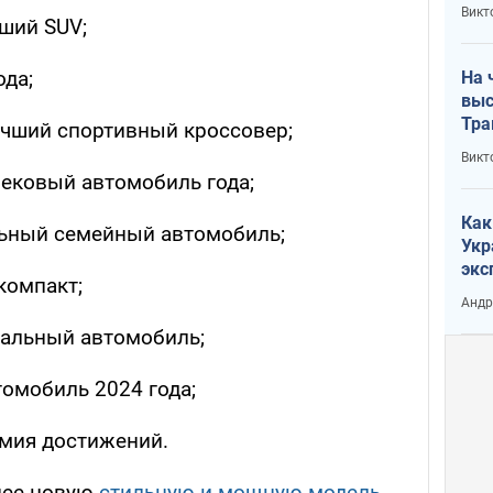
кри
Викт
чший SUV;
лог
ода;
На 
выс
Тра
учший спортивный кроссовер;
Викт
трековый автомобиль года;
Как
льный семейный автомобиль;
Укр
экс
 компакт;
неф
Андр
рсальный автомобиль;
томобиль 2024 года;
мия достижений.
нее новую
стильную и мощную модель