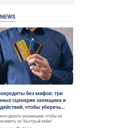
P NEWS
окредиты без мифов: три
чных сценария заемщика и
 действий, чтобы уберечь
 деньги
жно делать украинцам, чтобы не
ачивать за "быстрый займ"