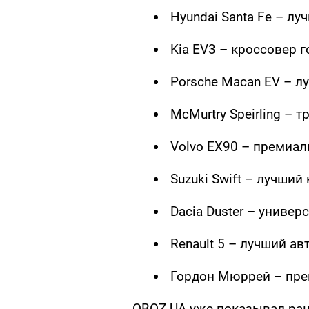
Hyundai Santa Fe – лу
Kia EV3 – кроссовер г
Porsche Macan EV – л
McMurtry Speirling – 
Volvo EX90 – премиа
Suzuki Swift – лучший
Dacia Duster – униве
Renault 5 – лучший ав
Гордон Мюррей – пре
OBOZ.UA уже показывал ра