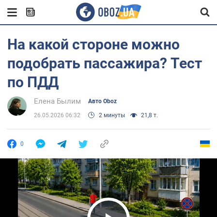
На какой стороне можно
подобрать пассажира? Тест
по ПДД
Елена Былим
Авто Oboz
26.05.2026 06:32
2 минуты
21,8 т.
0