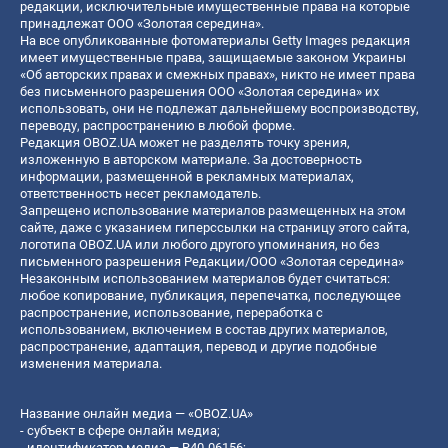
редакции, исключительные имущественные права на которые
принадлежат ООО «Золотая середина».
На все опубликованные фотоматериалы Getty Images редакция
имеет имущественные права, защищаемые законом Украины
«Об авторских правах и смежных правах», никто не имеет права
без письменного разрешения ООО «Золотая середина» их
использовать, они не подлежат дальнейшему воспроизводству,
переводу, распространению в любой форме.
Редакция OBOZ.UA может не разделять точку зрения,
изложенную в авторском материале. За достоверность
информации, размещенной в рекламных материалах,
ответственность несет рекламодатель.
Запрещено использование материалов размещенных на этом
сайте, даже с указанием гиперссылки на страницу этого сайта,
логотипа OBOZ.UA или любого другого упоминания, но без
письменного разрешения Редакции/ООО «Золотая середина»
Незаконным использованием материалов будет считаться:
любое копирование, публикация, перепечатка, последующее
распространение, использование, переработка с
использованием, включением в состав других материалов,
распространение, адаптация, перевод и другие подобные
изменения материала.
Название онлайн медиа — «OBOZ.UA»
- субъект в сфере онлайн медиа;
- идентификатор медиа — R40-06156;