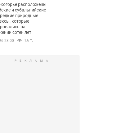
ли тревогу
окогорье расположены
йские и субальпийские
 редкие природные
ексы, которые
ровались на
ении сотен лет
1,6 т.
26 23:00