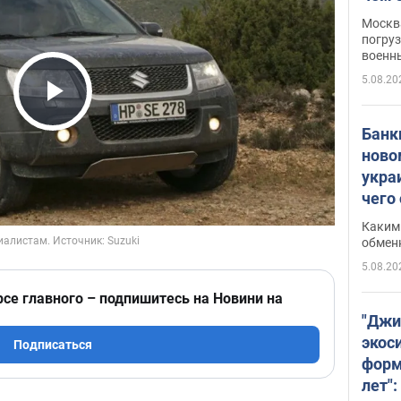
Москва
погруз
военн
5.08.20
Play Video
Банки
ново
укра
чего
Каким 
обмен
5.08.20
рсе главного – подпишитесь на Новини на
"Джи
экос
Подписаться
форм
лет":