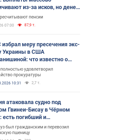
ичивают из-за исков, но денег
ватает
ересчитывают пенсии
87,9 т.
26 07:00
 избрал меру пресечения экс-
у Украины в США
анишиной: что известно о
е полностью удовлетворил
айство прокуратуры
2,7 т.
8.2026 10:31
ия атаковала судно под
ом Гвинеи-Бисау в Чёрном
: есть погибший и
радавшие
руз был гражданским и перевозил
нскую пшеницу