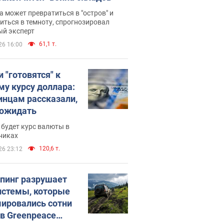
 может превратиться в "остров" и
иться в темноту, спрогнозировал
ый эксперт
61,1 т.
26 16:00
 "готовятся" к
му курсу доллара:
инцам рассказали,
 ожидать
будет курс валюты в
никах
120,6 т.
26 23:12
пинг разрушает
истемы, которые
ировались сотни
 в Greenpeace