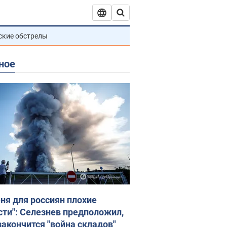
ские обстрелы
ное
еня для россиян плохие
сти": Селезнев предположил,
закончится "война складов"