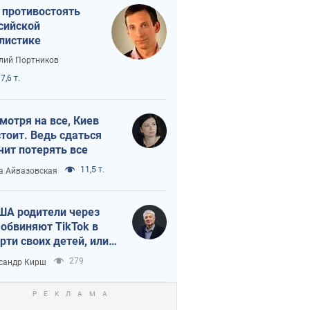
 противостоять
сийской
листике
лий Портников
7,6 т.
мотря на все, Киев
тоит. Ведь сдаться
чит потерять все
11,5 т.
а Айвазовская
ША родители через
 обвиняют TikTok в
рти своих детей, или
ка КНР на молодежь
279
сандр Кирш