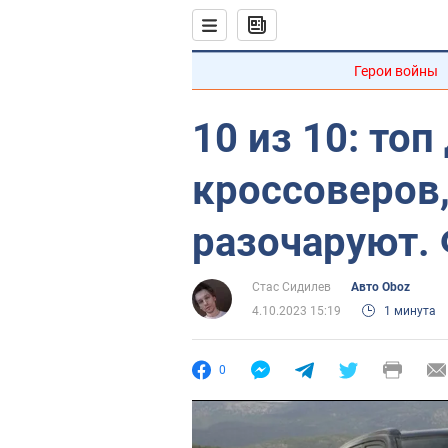
Герои войны
10 из 10: то
кроссоверов,
разочаруют.
Стас Сидилев
Авто Oboz
4.10.2023 15:19
1 минута
0