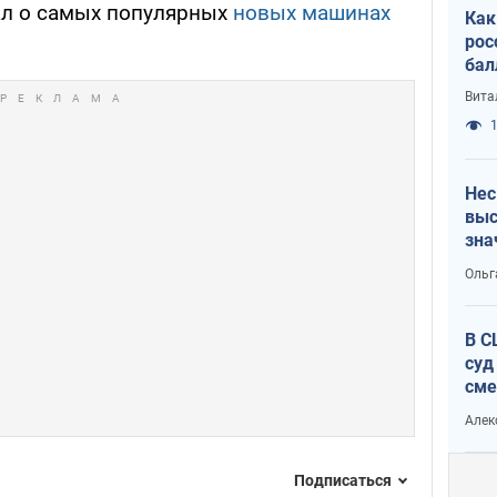
л о самых популярных
новых машинах
Как
рос
бал
Вита
1
Нес
выс
зна
Ольг
В С
суд
сме
Ата
Алек
Подписаться