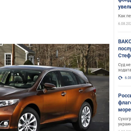
увел
не х
Как п
6.08.20
ВАКС
посл
Стеф
деле
Суд н
ходат
6.0
Росс
флаг
море
пост
Сухог
украи