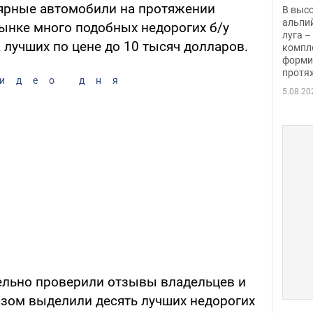
заби
ярные автомобили на протяжении
В выс
альпи
рынке много подобных недорогих б/у
луга –
а лучших по цене до 10 тысяч долларов.
компл
форми
протяж
идео дня
5.08.20
льно проверили отзывы владельцев и
азом выделили десять лучших недорогих