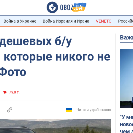
Война в Украине
Война Израиля и Ирана
VENETO
Россий
Важ
п дешевых б/у
 которые никого не
 Фото
79,0 т.
Читати українською
"У м
ново
чем 