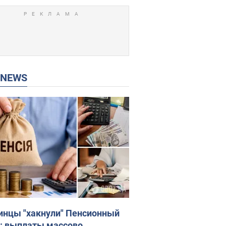
P NEWS
инцы "хакнули" Пенсионный
: выплаты массово