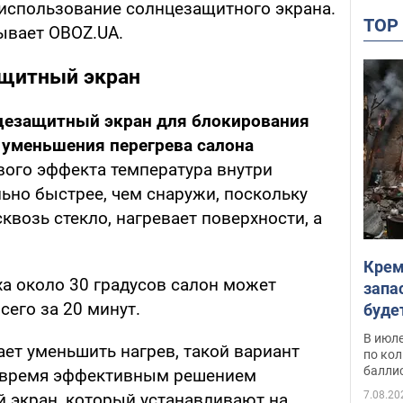
 использование солнцезащитного экрана.
TO
ывает OBOZ.UA.
ащитный экран
цезащитный экран для блокирования
 уменьшения перегрева салона
вого эффекта температура внутри
ьно быстрее, чем снаружи, поскольку
квозь стекло, нагревает поверхности, а
Крем
ха около 30 градусов салон может
запа
сего за 20 минут.
буде
В июле
ает уменьшить нагрев, такой вариант
по ко
балли
же время эффективным решением
7.08.20
 экран, который устанавливают на