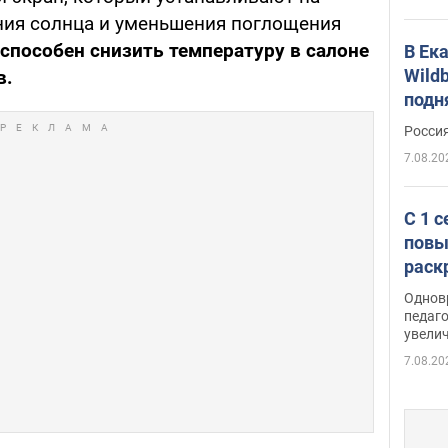
ния солнца и уменьшения поглощения
способен снизить температуру в салоне
В Ек
Wildb
в.
подн
Росси
7.08.20
С 1 
повы
раск
Однов
педаг
увелич
7.08.20