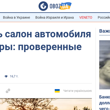
Война в Украине
Война Израиля и Ирана
VENETO
Россий
Важ
ь салон автомобиля
ары: проверенные
16,7 т.
Читати українською
Банк
долл
чего