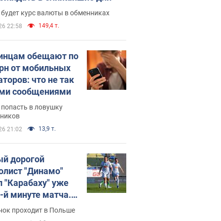
 будет курс валюты в обменниках
149,4 т.
26 22:58
инцам обещают по
грн от мобильных
аторов: что не так
ими сообщениями
 попасть в ловушку
ников
13,9 т.
26 21:02
й дорогой
олист "Динамо"
л "Карабаху" уже
0-й минуте матча.
о
нок проходит в Польше