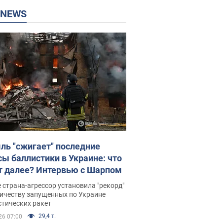
P NEWS
ль "сжигает" последние
сы баллистики в Украине: что
т далее? Интервью с Шарпом
 страна-агрессор установила "рекорд"
личеству запущенных по Украине
стических ракет
29,4 т.
26 07:00