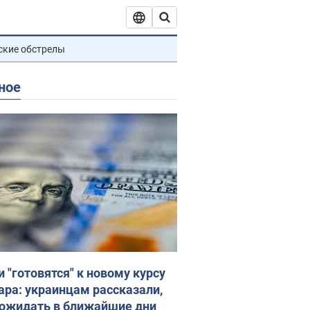
ские обстрелы
ное
и "готовятся" к новому курсу
ара: украинцам рассказали,
 ожидать в ближайшие дни