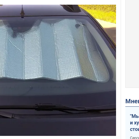
Мн
"Мы
и х
сто
отч
Серг