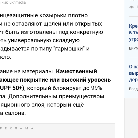
рак
нцезащитные козырьки плотно
и не оставляют щелей или открытых
Кре
гут быть изготовлены под конкретную
в т
угр
еть универсальную складную
лог
адывается по типу "гармошки" и
Викт
кло.
О з
ание на материалы.
Качественный
выр
ающее покрытие или высокий уровень
дер
что
UPF 50+)
, который блокирует до 99%
Влад
Тер
епла. Дополнительным преимуществом
ляционного слоя, который ещё
в салона.