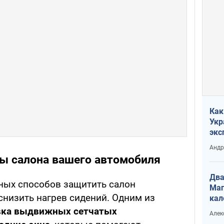
Как
Укр
экс
неф
Андр
ы салона вашего автомобиля
Два
ных способов защитить салон
Маг
снизить нагрев сидений. Одним из
кал
вка выдвижных сетчатых
Алек