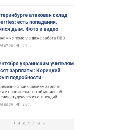
атеринбурге атакован склад
erries: есть попадания,
ялся дым. Фото и видео
янам не помогла даже работа ПВО
7,1 т.
26 07:20
сентября украинским учителям
сят зарплаты: Корецкий
рыл подробности
ременно с повышением зарплат
огам правительство объявило об
ении студенческих стипендий
8,6 т.
26 00:29