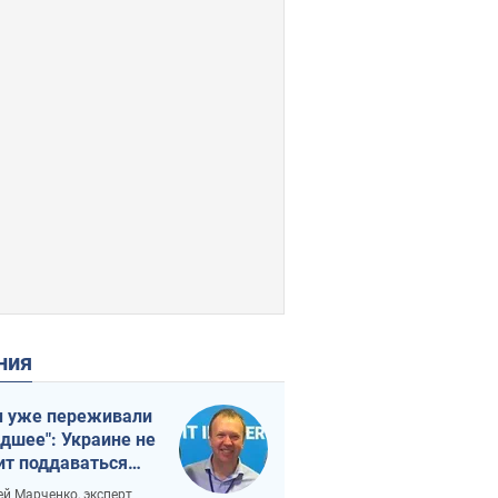
ения
 уже переживали
удшее": Украине не
ит поддаваться
аянию из-за
ей Марченко, эксперт