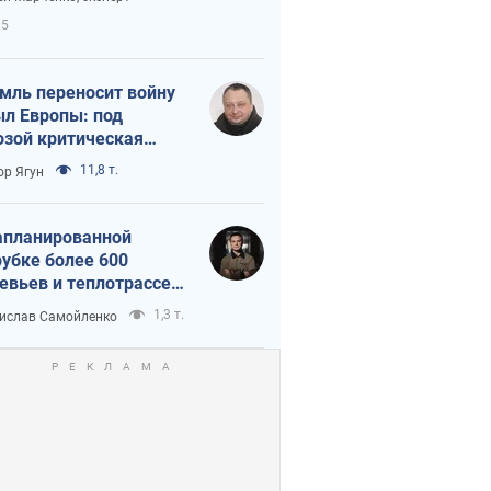
етного террора
15
мль переносит войну
ыл Европы: под
озой критическая
истика
11,8 т.
ор Ягун
апланированной
убке более 600
евьев и теплотрассе:
 происходит на
1,3 т.
ислав Самойленко
емках в Киеве