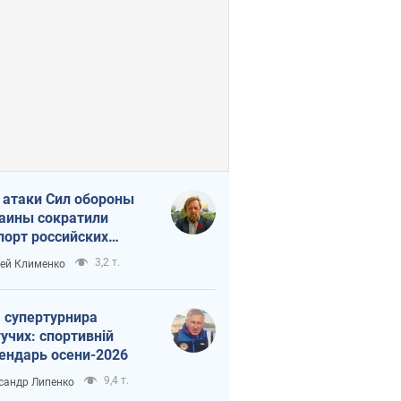
 атаки Сил обороны
аины сократили
порт российских
тепродуктов
3,2 т.
ей Клименко
 супертурнира
учих: спортивній
ендарь осени-2026
9,4 т.
сандр Липенко