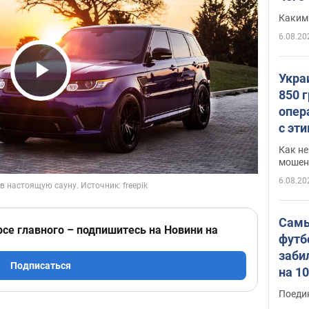
Каким
6.08.20
Укра
Play Video
850 
опер
с эт
Как не
мошен
6.08.20
Самы
рсе главного – подпишитесь на Новини на
футб
заби
Подписаться
на 1
Виде
Поеди