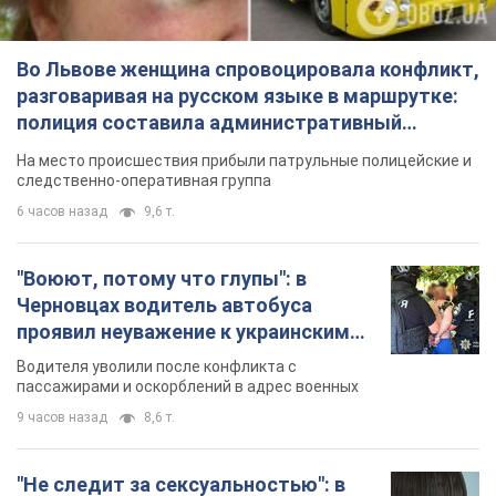
Во Львове женщина спровоцировала конфликт,
разговаривая на русском языке в маршрутке:
полиция составила административный
протокол. Видео
На место происшествия прибыли патрульные полицейские и
следственно-оперативная группа
6 часов назад
9,6 т.
"Воюют, потому что глупы": в
Черновцах водитель автобуса
проявил неуважение к украинским
военным и поплатился за это.
Водителя уволили после конфликта с
Видео
пассажирами и оскорблений в адрес военных
9 часов назад
8,6 т.
"Не следит за сексуальностью": в