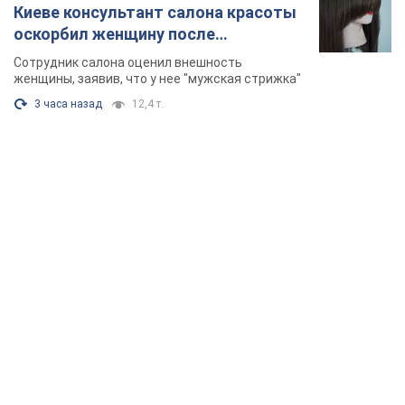
Киеве консультант салона красоты
оскорбил женщину после
химиотерапии, разгорелся скандал.
Сотрудник салона оценил внешность
Фото
женщины, заявив, что у нее "мужская стрижка"
3 часа назад
12,4 т.