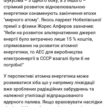
Фукусіма – з одного боку, а з іншого –
стрімкий розвиток відновлювальною
енергетики ознаменують закінчення епохи
"мирного атому". Якось лауреат Нобелівської
премії з фізики Жорес Алферов зазначив:
"Якби на розвиток альтернативних джерел
енергії було витрачено лише 15 % коштів,
спрямованих на розвиток атомної
енергетики, то АЕС для виробництва
електроенергії в СССР взагалі були б не
потрібні!"
У перспективі атомна енергетика може
розвиватися хіба що у напрямку ліквідації
вже зроблених радіаційних забруднень та
належної утилізації відпрацьованого
ядерного палива. Якщо враховувати наслідки