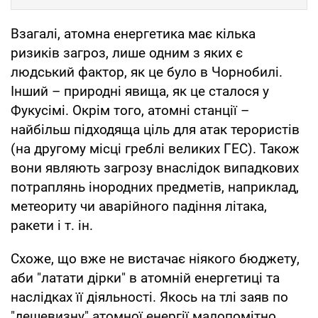
Взагалі, атомна енергетика має кілька
ризиків загроз, лише одним з яких є
людський фактор, як це було в Чорнобилі.
Інший – природні явища, як це сталося у
Фукусімі. Окрім того, атомні станції –
найбільш підходяща ціль для атак терористів
(на другому місці греблі великих ГЕС). Також
вони являють загрозу внаслідок випадкових
потраплянь інородних предметів, наприклад,
метеориту чи аварійного падіння літака,
ракети і т. ін.
Схоже, що вже не вистачає ніякого бюджету,
аби "латати дірки" в атомній енергетиці та
наслідках її діяльності. Якось на тлі заяв по
"дешевизну" атомної енергії малопомітно