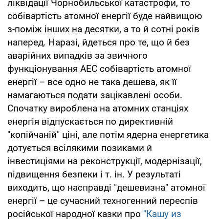
ліквідації Чорнобильської катастрофи, то
собівартість атомної енергії буде найвищою
з-поміж інших на десятки, а то й сотні років
наперед. Наразі, йдеться про те, що й без
аварійних випадків за звичного
функціонування АЕС собівартість атомної
енергії – все одно не така дешева, як її
намагаються подати зацікавлені особи.
Спочатку вироблена на атомних станціях
енергія відпускається по директивній
"копійчаній" ціні, але потім ядерна енергетика
дотується всілякими позиками й
інвестиціями на реконструкції, модернізації,
підвищення безпеки і т. ін. У результаті
виходить, що насправді "дешевизна" атомної
енергії – це сучасний техногенний переспів
російської народної казки про
"Кашу из