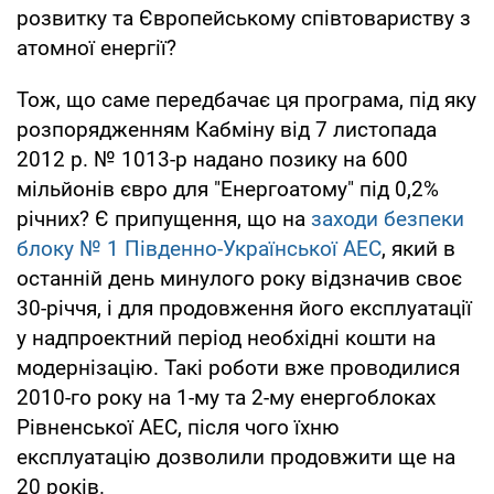
розвитку та Європейському співтовариству з
атомної енергії?
Тож, що саме передбачає ця програма, під яку
розпорядженням Кабміну від 7 листопада
2012 р. № 1013-р надано позику на 600
мільйонів євро для "Енергоатому" під 0,2%
річних? Є припущення, що на
заходи безпеки
блоку № 1 Південно-Української АЕС
, який в
останній день минулого року відзначив своє
30-річчя, і для продовження його експлуатації
у надпроектний період необхідні кошти на
модернізацію. Такі роботи вже проводилися
2010-го року на 1-му та 2-му енергоблоках
Рівненської АЕС, після чого їхню
експлуатацію дозволили продовжити ще на
20 років.