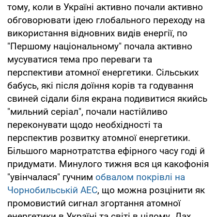
тому, коли в Україні активно почали активно
обговорювати ідею глобального переходу на
використання відновних видів енергії, по
"Першому національному" почала активно
мусуватися тема про переваги та
перспективи атомної енергетики. Сільських
бабусь, які після доїння корів та годування
свиней сідали біля екрана подивитися якийсь
"мильний серіал", почали настійливо
переконувати щодо необхідності та
перспектив розвитку атомної енергетики.
Більшого марнотратства ефірного часу годі й
придумати. Минулого тижня вся ця какофонія
"увінчалася" гучним
обвалом покрівлі на
Чорнобильській АЕС
, що можна розцінити як
промовистий сигнал згортання атомної
енергетики в Україні та світі в цілому. Дах,