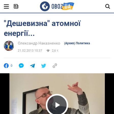
"Дешевизна" атомної
енергії...
Олександр Наказненко
(Архив) Политика
21.02.2013 10:37
2,6 т.
0