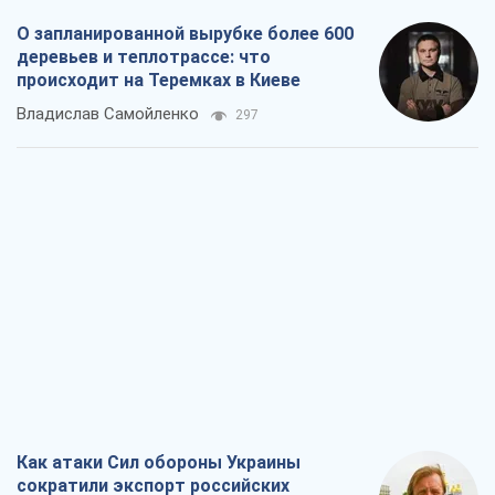
Как атаки Сил обороны Украины
сократили экспорт российских
нефтепродуктов
Андрей Клименко
2,3 т.
Два супертурнира Магучих: спортивній
календарь осени-2026
Александр Липенко
6,7 т.
Ракетный щит и меч Украины: ставка
на производство собственных ракет