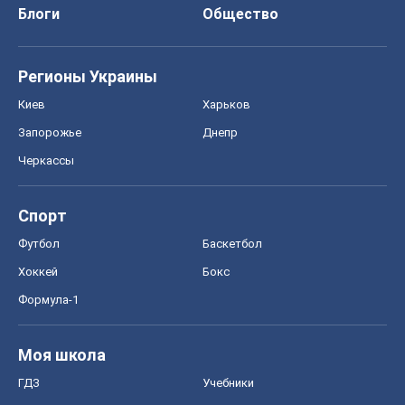
Футбол
Баскетбол
Хоккей
Бокс
Формула-1
Моя школа
ГДЗ
Учебники
Онлайн уроки
ДПА
ЗНО
НМТ
СНГ решебники
Авто
Тест Драйв
Электромобили
Акции
Сервис
Food Oboz