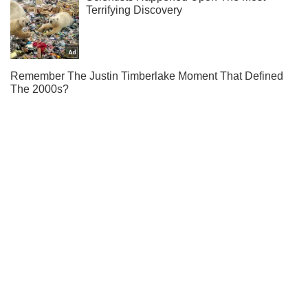
Мы в Telegram! Подписывайся! Читай только лучшее!
Подписаться
Подписаться
Жизнь столицы
В Киеве в...