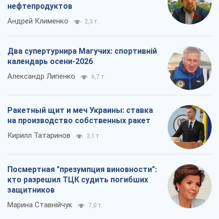
Кирилл Татаринов
3,1 т.
Посмертная "презумпция виновности":
кто разрешил ТЦК судить погибших
защитников
Марина Ставнійчук
7,0 т.
Все мнения
О компании
Команда
Правовая информация
Политика
конфиденциальности