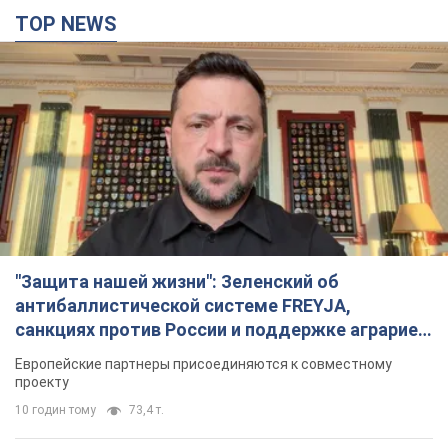
"Защита нашей жизни": Зеленский об
антибаллистической системе FREYJA,
санкциях против России и поддержке аграриев.
Видео
Европейские партнеры присоединяются к совместному
проекту
10 годин тому
73,4 т.
С 1 сентября украинским учителям повысят
зарплаты: Корецкий раскрыл подробности
Одновременно с повышением зарплат педагогам
правительство объявило об увеличении студенческих
стипендий
6 годин тому
4,1 т.
«Нам они тоже нужны»: Трамп ответил на
просьбу Зеленского о передаче Украине ракет
для Patriot