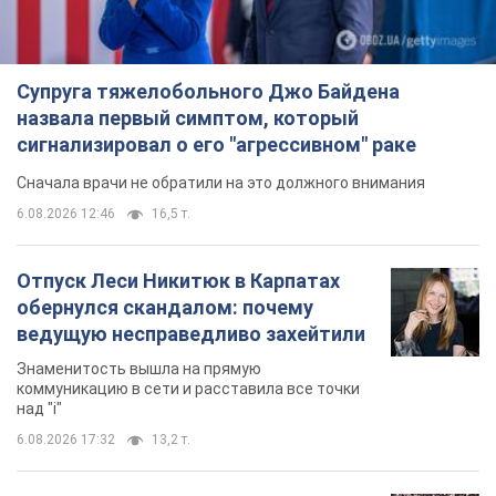
обернулся скандалом: почему
ведущую несправедливо захейтили
Знаменитость вышла на прямую
коммуникацию в сети и расставила все точки
над "i"
6.08.2026 17:32
13,2 т.
"Динамо" с победы стартовало в
квалификации Лиги конференций.
Видео
Матч прошел в Люблине
8 годин тому
2,3 т.