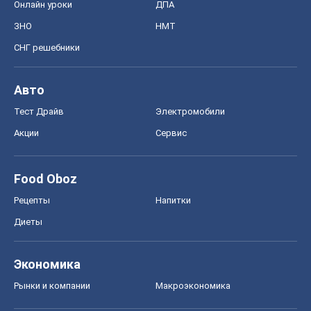
Рецепты
Напитки
Диеты
Экономика
Рынки и компании
Mакроэкономика
MedOboz
Новости медицины
MAMACLUB
Шоу
Афиша
Сплетни
Красота
Мода
Женский Журнал