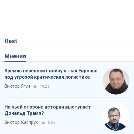
Виктор Ягун
10,2 т.
На чьей стороне истории выступает
Дональд Трамп?
Виктор Каспрук
8,5 т.
О запланированной вырубке более 600
деревьев и теплотрассе: что
происходит на Теремках в Киеве
Владислав Самойленко
297