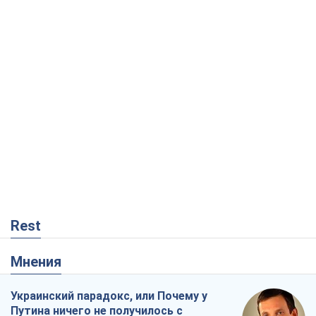
Rest
Мнения
Украинский парадокс, или Почему у
Путина ничего не получилось с
Украиной
Виталий Портников
10,8 т.
Москва выдвигает претензии Пекину:
дружба превращается в зависимость
России от Китая
Виктор Каспрук
9,2 т.