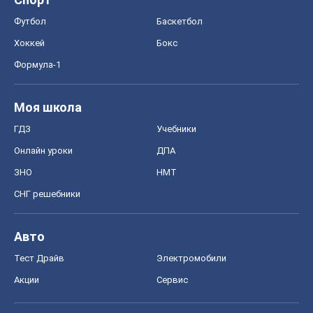
Онлайн уроки
ДПА
ЗНО
НМТ
СНГ решебники
Авто
Тест Драйв
Электромобили
Акции
Сервис
Food Oboz
Рецепты
Напитки
Диеты
Экономика
Рынки и компании
Mакроэкономика