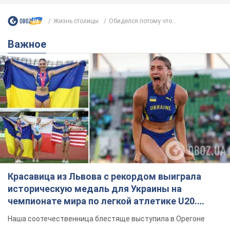
Красавица из Львова с рекордом выиграла
историческую медаль для Украины на
чемпионате мира по легкой атлетике U20.
Видео
Наша соотечественница блестяще выступила в Орегоне
10 часов назад
48,3 т.
Бритни Спирс призналась в уколах
красоты и показала последствия
неудачной косметологии: ходила
так почти месяц
Заметный эффект от процедуры сохранялся
около четырех недель
6 часов назад
1,9 т.