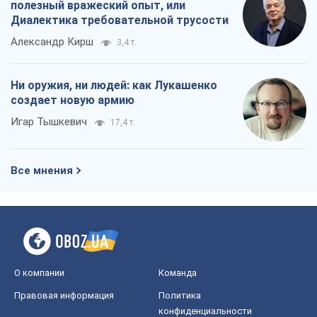
Все мнения
О компании
Команда
Правовая информация
Политика
конфиденциальности
Реклама на сайте
Документы
Редакционная политика
Журналисты OBOZ.UA на месте
событий
OBOZ.UA
Политика
Мир
Расследования