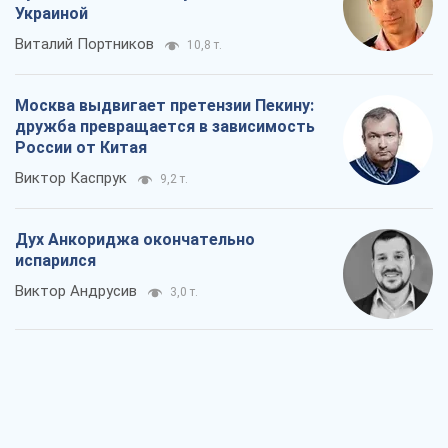
Дух Анкориджа окончательно
испарился
Виктор Андрусив
3,0 т.
Война и медиа: политика перешла в
соцсети, а СМИ играют по правилам