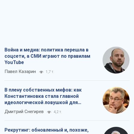
YouTube
Павел Казарин
1,7 т.
В плену собственных мифов: как
Константиновка стала главной
идеологической ловушкой для
российских оккупантов
Дмитрий Снегирев
4,2 т.
Рекрутинг: обновленный и, похоже,
полезный вражеский опыт, или
Диалектика требовательной трусости
Александр Кирш
3,4 т.
Ни оружия, ни людей: как Лукашенко
создает новую армию
Игар Тышкевич
17,4 т.