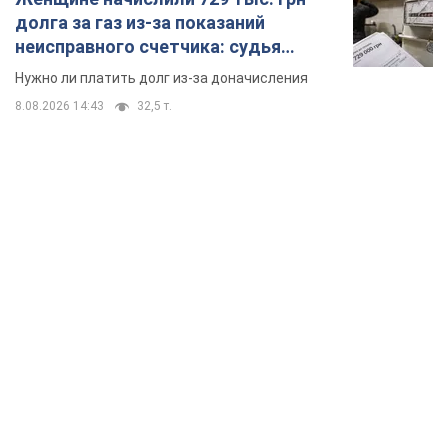
долга за газ из-за показаний
неисправного счетчика: судья
вынес неожиданное решение
Нужно ли платить долг из-за доначисления
8.08.2026 14:43
32,5 т.