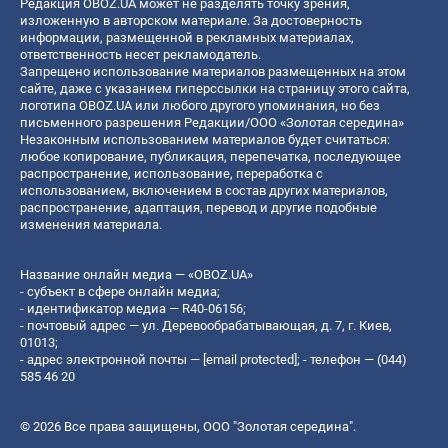
Редакция OBOZ.UA может не разделять точку зрения,
изложенную в авторском материале. За достоверность
информации, размещенной в рекламных материалах,
ответственность несет рекламодатель.
Запрещено использование материалов размещенных на этом
сайте, даже с указанием гиперссылки на страницу этого сайта,
логотипа OBOZ.UA или любого другого упоминания, но без
письменного разрешения Редакции/ООО «Золотая середина»
Незаконным использованием материалов будет считаться:
любое копирование, публикация, перепечатка, последующее
распространение, использование, переработка с
использованием, включением в состав других материалов,
распространение, адаптация, перевод и другие подобные
изменения материала.
Название онлайн медиа — «OBOZ.UA»
- субъект в сфере онлайн медиа;
- идентификатор медиа — R40-06156;
- почтовый адрес — ул. Деревообрабатывающая, д. 7, г. Киев,
01013;
- адрес электронной почты —
[email protected]
; - телефон — (044)
585 46 20
© 2026 Все права защищены, ООО "Золотая середина".