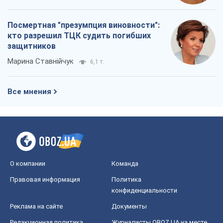
Посмертная "презумпция виновности":
кто разрешил ТЦК судить погибших
защитников
Марина Ставнійчук
6,1 т.
Все мнения
О компании
Команда
Правовая информация
Политика
конфиденциальности
Реклама на сайте
Документы
Редакционная политика
Журналисты OBOZ.UA на месте