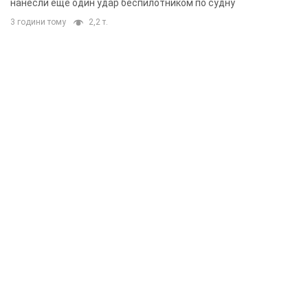
нанесли еще один удар беспилотником по судну
3 години тому
2,2 т.