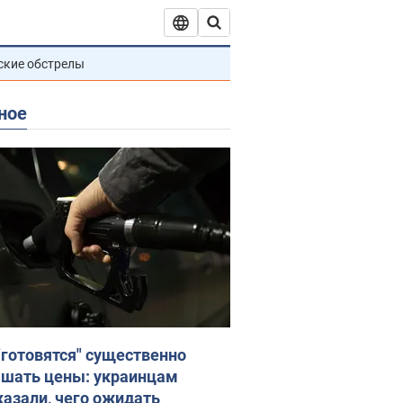
ские обстрелы
ное
"готовятся" существенно
шать цены: украинцам
казали, чего ожидать