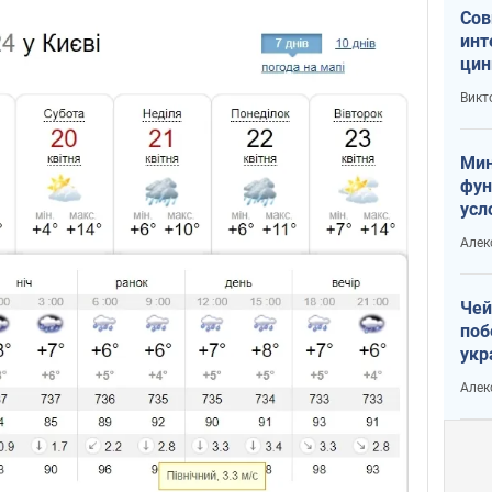
Сов
инт
цин
или
Викт
Тра
Мин
фун
усл
вое
Алек
Чей
поб
укр
чин
Алек
наз