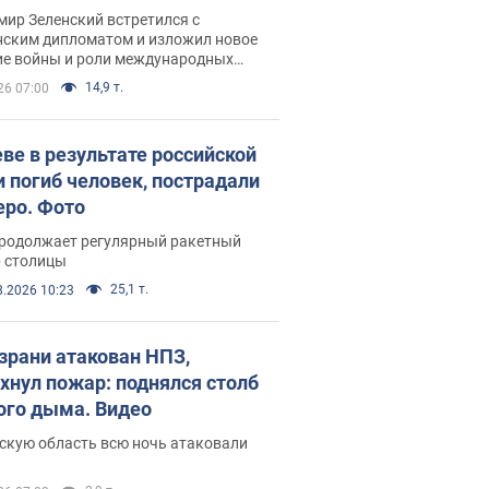
рвью с Безсмертным
ир Зеленский встретился с
нским дипломатом и изложил новое
ие войны и роли международных
ров в борьбе с Россией
14,9 т.
26 07:00
еве в результате российской
и погиб человек, пострадали
еро. Фото
продолжает регулярный ракетный
р столицы
25,1 т.
8.2026 10:23
зрани атакован НПЗ,
хнул пожар: поднялся столб
ого дыма. Видео
скую область всю ночь атаковали