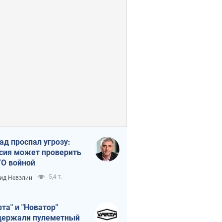
ад проспал угрозу:
сия может проверить
О войной
5,4 т.
ид Невзлин
рта" и "Новатор"
ержали пулеметный