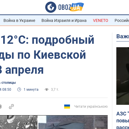
Война в Украине
Война Израиля и Ирана
VENETO
Россий
Важ
+12°С: подробный
оды по Киевской
8 апреля
 столицы
4 08:50
1 минута
3,7 т.
Читати українською
АЗС 
повы
расс