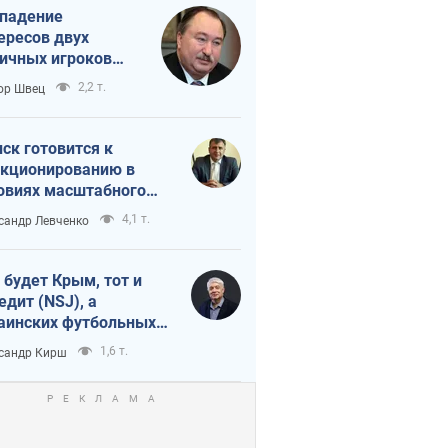
падение
ересов двух
ичных игроков
 тайный план
2,2 т.
ор Швец
мпа и Путина?
ск готовится к
кционированию в
овиях масштабного
нного кризиса
4,1 т.
сандр Левченко
 будет Крым, тот и
едит (NSJ), а
аинских футбольных
овников могут
1,6 т.
сандр Кирш
вать убийцами