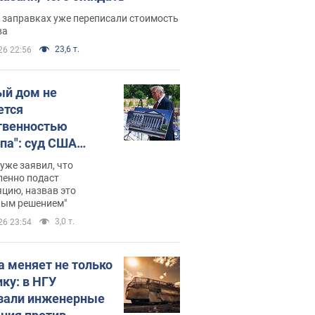
 заправках уже переписали стоимость
ва
23,6 т.
26 22:56
ый дом не
ется
твенностью
па": суд США
становил
уже заявил, что
ительство
ленно подаст
цию, назвав это
ного зала
ным решением"
мостью 400 млн
3,0 т.
26 23:54
аров
а меняет не только
ику: в НГУ
зали инженерные