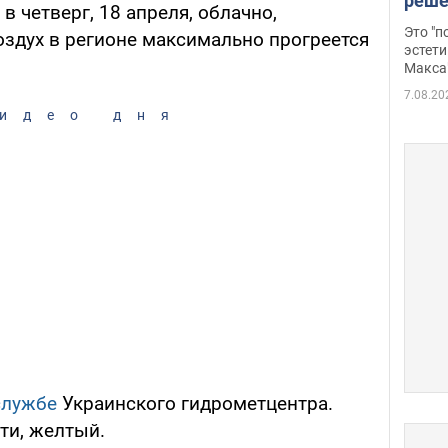
реше
в четверг, 18 апреля, облачно,
росс
Это "
здух в регионе максимально прогреется
дрон
эстети
Макса
7.08.20
идео дня
службе
Украинского гидрометцентра.
ти, желтый.