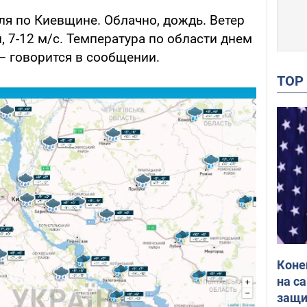
ля по Киевщине. Облачно, дождь. Ветер
 7-12 м/с. Температура по области днем
, – говорится в сообщении.
TO
Коне
на с
защи