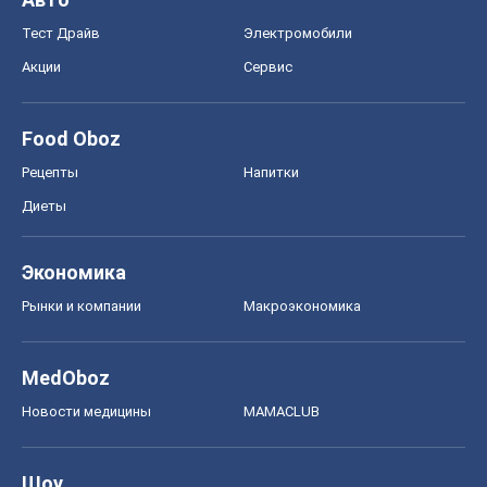
Экономика
Рынки и компании
Mакроэкономика
MedOboz
Новости медицины
MAMACLUB
Шоу
Афиша
Сплетни
Красота
Мода
Женский Журнал