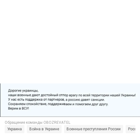
Украина
Война в Украине
Военные преступления России
Россия