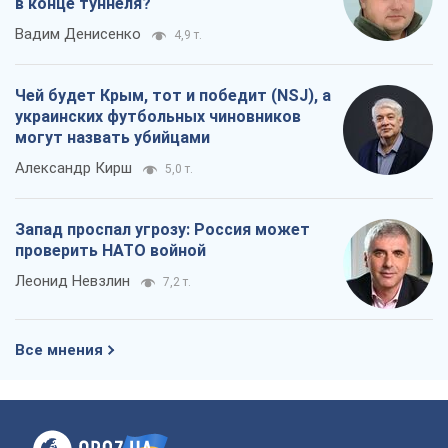
Запад проспал угрозу: Россия может
проверить НАТО войной
Леонид Невзлин
7,2 т.
Все мнения
О компании
Команда
Правовая информация
Политика
конфиденциальности
Реклама на сайте
Документы
Редакционная политика
Журналисты OBOZ.UA на месте
событий