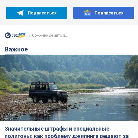
Значительные штрафы и специальные
полигоны: как проблему джипинга решают за
границей
Украине не помешает взять пример со стран Европы
8.08.2026 05:10
1,9 т.
В Прикарпатье после аномальной
жары прошел сильный ливень:
дороги превратились в реки. Видео