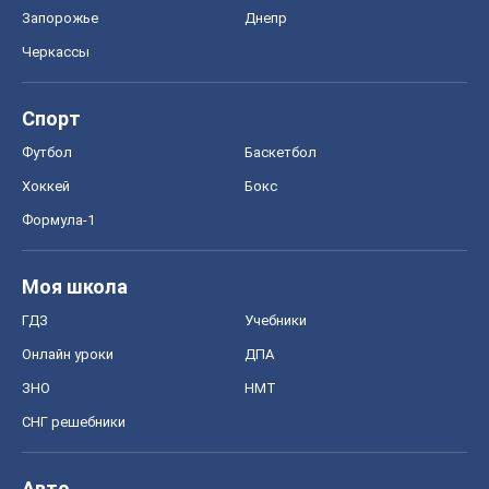
Формула-1
Моя школа
ГДЗ
Учебники
Онлайн уроки
ДПА
ЗНО
НМТ
СНГ решебники
Авто
Тест Драйв
Электромобили
Акции
Сервис
Food Oboz
Рецепты
Напитки
Диеты