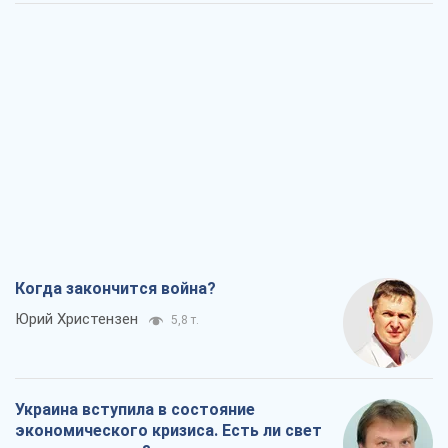
Когда закончится война?
Юрий Христензен
5,8 т.
Украина вступила в состояние
экономического кризиса. Есть ли свет
в конце туннеля?
Вадим Денисенко
4,9 т.
Чей будет Крым, тот и победит (NSJ), а
украинских футбольных чиновников
могут назвать убийцами
Александр Кирш
5,0 т.