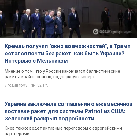
Мнение о том, что у России закончатся баллистические
ракеты, крайне опасно, подчеркнул эксперт
7 годин тому
32,1 т.
Украина заключила соглашения о ежемесячной
поставке ракет для системы Patriot из США:
Зеленский раскрыл подробности
Киев также ведет активные переговоры с европейскими
партнерами
5 годин тому
35,3 т.
Заботилась об учениках и поддерживала
учителей: в результате удара РФ по Киевской
области погибли директор киевского лицея, её
муж и внук
Вечная память жертвам российского террора
6 годин тому
17,1 т.