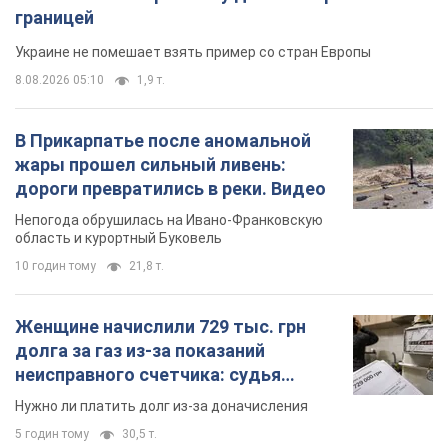
Непогода обрушилась на Ивано-Франковскую
область и курортный Буковель
10 годин тому
21,8 т.
Женщине начислили 729 тыс. грн
долга за газ из-за показаний
неисправного счетчика: судья
вынес неожиданное решение
Нужно ли платить долг из-за доначисления
5 годин тому
30,5 т.