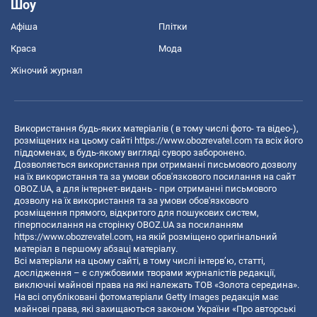
Шоу
Афіша
Плітки
Краса
Мода
Жіночий журнал
Використання будь-яких матеріалів ( в тому числі фото- та відео-),
розміщених на цьому сайті
https://www.obozrevatel.com
та всіх його
піддоменах, в будь-якому вигляді суворо заборонено.
Дозволяється використання при отриманні письмового дозволу
на їх використання та за умови обов'язкового посилання на сайт
OBOZ.UA, а для інтернет-видань - при отриманні письмового
дозволу на їх використання та за умови обов'язкового
розміщення прямого, відкритого для пошукових систем,
гіперпосилання на сторінку OBOZ.UA за посиланням
https://www.obozrevatel.com
, на якій розміщено оригінальний
матеріал в першому абзаці матеріалу.
Всі матеріали на цьому сайті, в тому числі інтерв’ю, статті,
дослідження – є службовими творами журналістів редакції,
виключні майнові права на які належать ТОВ «Золота середина».
На всі опубліковані фотоматеріали Getty Images редакція має
майнові права, які захищаються законом України «Про авторські