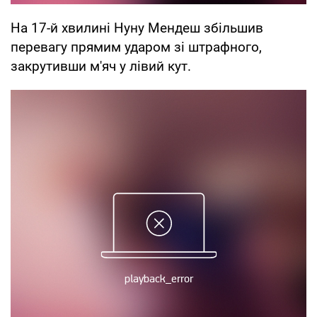
На 17-й хвилині Нуну Мендеш збільшив
перевагу прямим ударом зі штрафного,
закрутивши м'яч у лівий кут.