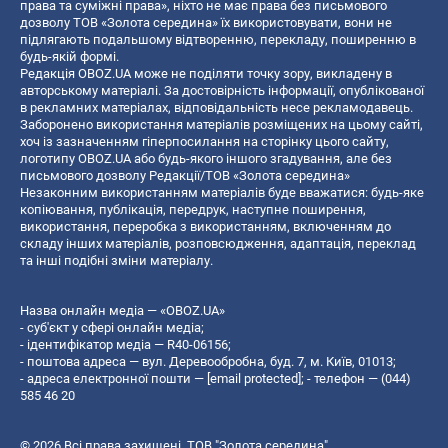
права та суміжні права», ніхто не має права без письмового
дозволу ТОВ «Золота середина» їх використовувати, вони не
підлягають подальшому відтворенню, перекладу, поширенню в
будь-якій формі.
Редакція OBOZ.UA може не поділяти точку зору, викладену в
авторському матеріалі. За достовірність інформації, опублікованої
в рекламних матеріалах, відповідальність несе рекламодавець.
Заборонено використання матеріалів розміщених на цьому сайті,
хоч із зазначенням гіперпосилання на сторінку цього сайту,
логотипу OBOZ.UA або будь-якого іншого згадування, але без
письмового дозволу Редакції/ТОВ «Золота середина»
Незаконним використанням матеріалів буде вважатися: будь-яке
копiювання, публiкацiя, передрук, наступне поширення,
використання, переробка з використанням, включенням до
складу інших матеріалів, розповсюдження, адаптація, переклад
та інші подібні зміни матеріалу.
Назва онлайн медіа — «OBOZ.UA»
- суб'єкт у сфері онлайн медіа;
- ідентифікатор медіа — R40-06156;
- поштова адреса — вул. Деревообробна, буд. 7, м. Київ, 01013;
- адреса електронної пошти —
[email protected]
; - телефон — (044)
585 46 20
© 2026 Всі права захищені, ТОВ "Золота середина".