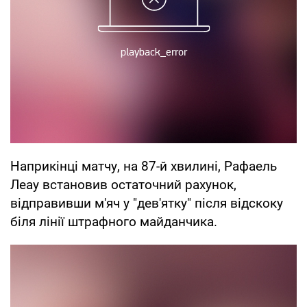
Наприкінці матчу, на 87-й хвилині, Рафаель
Леау встановив остаточний рахунок,
відправивши м'яч у "дев'ятку" після відскоку
біля лінії штрафного майданчика.