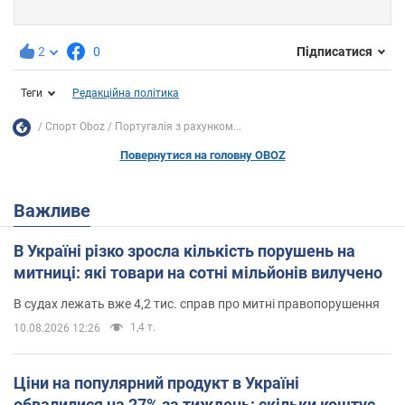
2
0
Підписатися
Теги
Редакційна політика
Спорт Oboz
Португалія з рахунком...
Повернутися на головну OBOZ
Важливе
В Україні різко зросла кількість порушень на
митниці: які товари на сотні мільйонів вилучено
В судах лежать вже 4,2 тис. справ про митні правопорушення
1,4 т.
10.08.2026 12:26
Ціни на популярний продукт в Україні
обвалилися на 27% за тиждень: скільки коштує