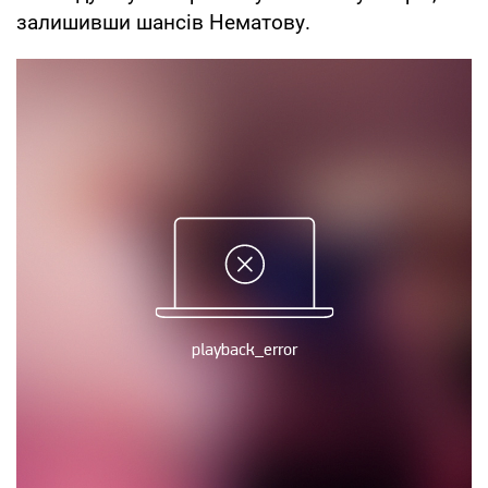
залишивши шансів Нематову.