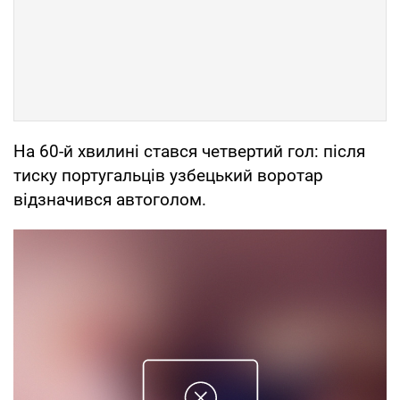
На 60-й хвилині стався четвертий гол: після
тиску португальців узбецький воротар
відзначився автоголом.