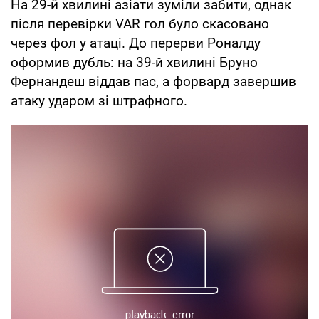
На 29-й хвилині азіати зуміли забити, однак
після перевірки VAR гол було скасовано
через фол у атаці. До перерви Роналду
оформив дубль: на 39-й хвилині Бруно
Фернандеш віддав пас, а форвард завершив
атаку ударом зі штрафного.