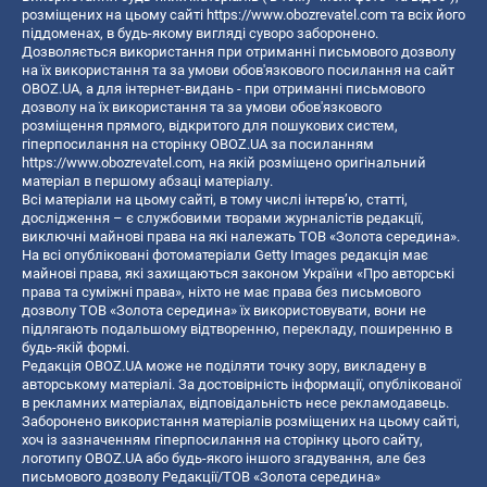
розміщених на цьому сайті
https://www.obozrevatel.com
та всіх його
піддоменах, в будь-якому вигляді суворо заборонено.
Дозволяється використання при отриманні письмового дозволу
на їх використання та за умови обов'язкового посилання на сайт
OBOZ.UA, а для інтернет-видань - при отриманні письмового
дозволу на їх використання та за умови обов'язкового
розміщення прямого, відкритого для пошукових систем,
гіперпосилання на сторінку OBOZ.UA за посиланням
https://www.obozrevatel.com
, на якій розміщено оригінальний
матеріал в першому абзаці матеріалу.
Всі матеріали на цьому сайті, в тому числі інтерв’ю, статті,
дослідження – є службовими творами журналістів редакції,
виключні майнові права на які належать ТОВ «Золота середина».
На всі опубліковані фотоматеріали Getty Images редакція має
майнові права, які захищаються законом України «Про авторські
права та суміжні права», ніхто не має права без письмового
дозволу ТОВ «Золота середина» їх використовувати, вони не
підлягають подальшому відтворенню, перекладу, поширенню в
будь-якій формі.
Редакція OBOZ.UA може не поділяти точку зору, викладену в
авторському матеріалі. За достовірність інформації, опублікованої
в рекламних матеріалах, відповідальність несе рекламодавець.
Заборонено використання матеріалів розміщених на цьому сайті,
хоч із зазначенням гіперпосилання на сторінку цього сайту,
логотипу OBOZ.UA або будь-якого іншого згадування, але без
письмового дозволу Редакції/ТОВ «Золота середина»