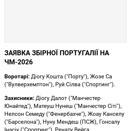
ЗАЯВКА ЗБІРНОЇ ПОРТУГАЛІЇ НА
ЧМ-2026
Воротарі:
Діогу Кошта ("Порту"), Жозе Са
("Вулверхемптон"), Руй Сілва ("Спортинг").
Захисники:
Діогу Далот ("Манчестер
Юнайтед"), Матеуш Нунеш ("Манчестер Сіті"),
Нелсон Семеду ("Фенербахче"), Жоау Канселу
("Барселона"), Нуну Мендеш (ПСЖ), Гонсалу
Інасіу ("Спортинг"), Ренату Вейга