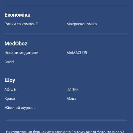
Економіка
Ринки та компанії
Макроекономіка
MedOboz
Новини медицини
MAMACLUB
Covid
Шоу
Афіша
Плітки
Краса
Мода
Жіночий журнал
Використання будь-яких матеріалів ( в тому числі фото- та відео-),