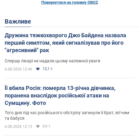
Повернутися на головну OBOZ
Важливе
Дружина тяжкохворого Джо Байдена назвала
перший симптом, який сигналізував про його
"агресивний" рак
Спершу лікарі не надали цьому належної уваги
13,1 т.
6.08.2026 12:46
Її вбила Росія: померла 13-річна дівчинка,
поранена внаслідок російської атаки на
Сумщину. Фото
Того дня під час російського обстрілу загинули її брат, вітчим
та бабуся
9,9 т.
6.08.2026 12:13