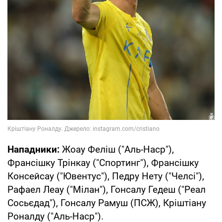
Нападники:
Жоау Феліш ("Аль-Наср"),
Франсішку Трінкау ("Спортинг"), Франсішку
Консейсау ("Ювентус"), Педру Нету ("Челсі"),
Рафаел Леау ("Мілан"), Гонсалу Гедеш ("Реал
Сосьєдад"), Гонсалу Рамуш (ПСЖ), Кріштіану
Роналду ("Аль-Наср").