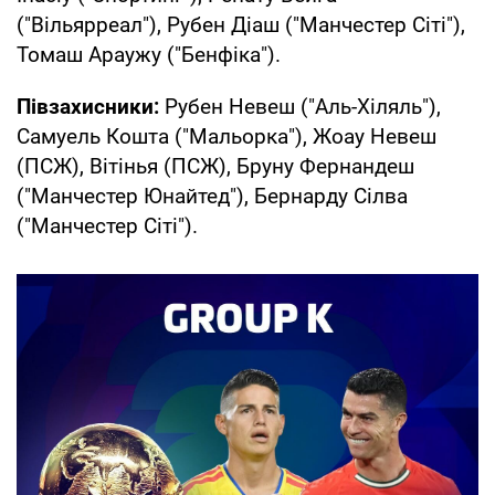
("Вільярреал"), Рубен Діаш ("Манчестер Сіті"),
Томаш Араужу ("Бенфіка").
Півзахисники:
Рубен Невеш ("Аль-Хіляль"),
Самуель Кошта ("Мальорка"), Жоау Невеш
(ПСЖ), Вітінья (ПСЖ), Бруну Фернандеш
("Манчестер Юнайтед"), Бернарду Сілва
("Манчестер Сіті").