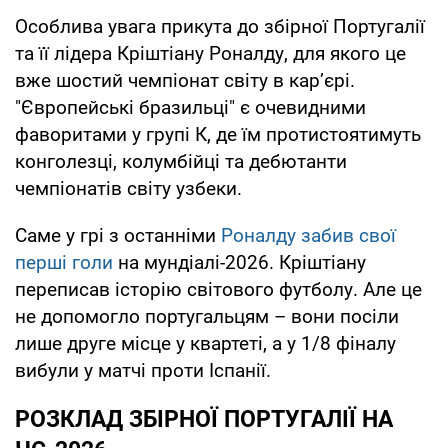
Особлива увага прикута до збірної Португалії
та її лідера Кріштіану Роналду, для якого це
вже шостий чемпіонат світу в кар’єрі.
"Європейські бразильці" є очевидними
фаворитами у групі К, де їм протистоятимуть
конголезці, колумбійці та дебютанти
чемпіонатів світу узбеки.
Саме у грі з останніми
Роналду забив свої
перші голи
на мундіалі-2026. Кріштіану
переписав історію світового футболу. Але це
не допомогло португальцям – вони посіли
лише друге місце у квартеті, а у 1/8 фіналу
вибули у матчі проти Іспанії.
РОЗКЛАД ЗБІРНОЇ ПОРТУГАЛІЇ НА