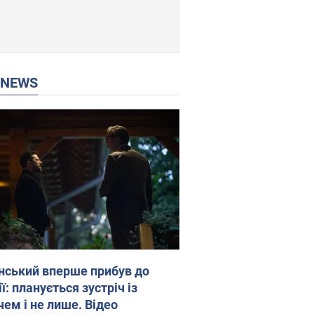
P NEWS
нський вперше прибув до
ї: планується зустріч із
чем і не лише. Відео