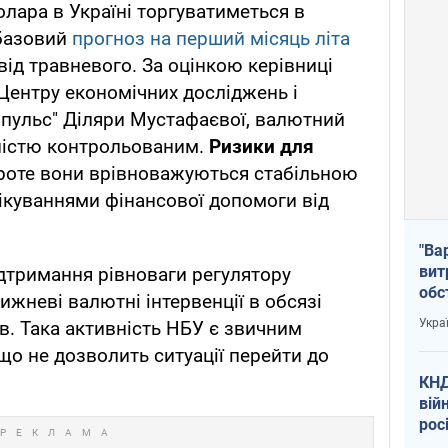
олара в Україні торгуватиметься в
 базовий
прогноз на перший місяць літа
від травневого. За оцінкою керівниці
Центру економічних досліджень і
 пульс" Діляри Мустафаєвої, валютний
ністю контрольованим.
Ризики для
проте вони врівноважуються стабільною
чікуваннями фінансової допомоги від
"Ва
вит
ідтримання рівноваги регулятору
обс
жневі валютні інтервенції в обсязі
вря
Укра
в. Така активність НБУ є звичним
офі
що не дозволить ситуації перейти до
КНД
вій
рос
пів