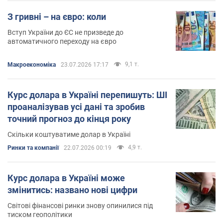
З гривні – на євро: коли
Вступ України до ЄС не призведе до
автоматичного переходу на євро
9,1 т.
Mакроекономіка
23.07.2026 17:17
Курс долара в Україні перепишуть: ШІ
проаналізував усі дані та зробив
точний прогноз до кінця року
Скільки коштуватиме долар в Україні
4,9 т.
Ринки та компанії
22.07.2026 00:19
Курс долара в Україні може
змінитись: названо нові цифри
Світові фінансові ринки знову опинилися під
тиском геополітики