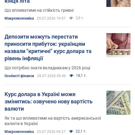
кінця літа
Що впливатиме на стійкість гривні
3,9 т.
Mакроекономіка
29.07.2026 19:57
Депозити можуть перестати
приносити прибуток: українцям
назвали "критичні" курс долара та
рівень інфляції
Що потрібно знати вкладникам у 2026 році
18,1 т.
Особисті фінанси
28.07.2026 00:46
Курс долара в Україні може
змінитись: озвучено нову вартість
валюти
Як та що впливатиме на вартість американської
валюти в Україні
22,1 т.
Mакроекономіка
25.07.2026 09:27