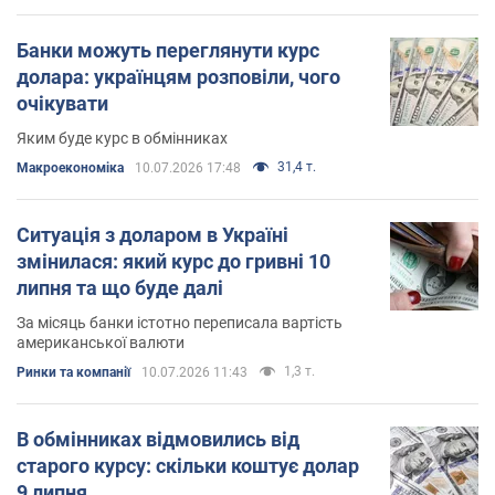
Банки можуть переглянути курс
долара: українцям розповіли, чого
очікувати
Яким буде курс в обмінниках
31,4 т.
Mакроекономіка
10.07.2026 17:48
Ситуація з доларом в Україні
змінилася: який курс до гривні 10
липня та що буде далі
За місяць банки істотно переписала вартість
американської валюти
1,3 т.
Ринки та компанії
10.07.2026 11:43
В обмінниках відмовились від
старого курсу: скільки коштує долар
9 липня