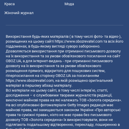
Краса
Мода
Жіночий журнал
Використання будь-яких матеріалів ( в тому числі фото- та відео-),
розміщених на цьому сайті
https://www.obozrevatel.com
та всіх його
піддоменах, в будь-якому вигляді суворо заборонено.
Дозволяється використання при отриманні письмового дозволу
на їх використання та за умови обов'язкового посилання на сайт
OBOZ.UA, а для інтернет-видань - при отриманні письмового
дозволу на їх використання та за умови обов'язкового
розміщення прямого, відкритого для пошукових систем,
гіперпосилання на сторінку OBOZ.UA за посиланням
https://www.obozrevatel.com
, на якій розміщено оригінальний
матеріал в першому абзаці матеріалу.
Всі матеріали на цьому сайті, в тому числі інтерв’ю, статті,
дослідження – є службовими творами журналістів редакції,
виключні майнові права на які належать ТОВ «Золота середина».
На всі опубліковані фотоматеріали Getty Images редакція має
майнові права, які захищаються законом України «Про авторські
права та суміжні права», ніхто не має права без письмового
дозволу ТОВ «Золота середина» їх використовувати, вони не
підлягають подальшому відтворенню, перекладу, поширенню в