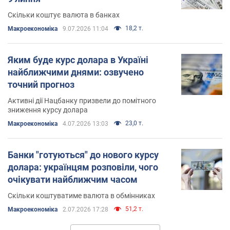
Скільки коштує валюта в банках
18,2 т.
Mакроекономіка
9.07.2026 11:04
Яким буде курс долара в Україні
найближчими днями: озвучено
точний прогноз
Активні дії Нацбанку призвели до помітного
зниження курсу долара
23,0 т.
Mакроекономіка
4.07.2026 13:03
Банки "готуються" до нового курсу
долара: українцям розповіли, чого
очікувати найближчим часом
Скільки коштуватиме валюта в обмінниках
51,2 т.
Mакроекономіка
2.07.2026 17:28