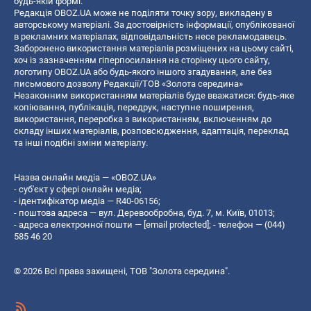
будь-якій формі.
Редакція OBOZ.UA може не поділяти точку зору, викладену в
авторському матеріалі. За достовірність інформації, опублікованої
в рекламних матеріалах, відповідальність несе рекламодавець.
Заборонено використання матеріалів розміщених на цьому сайті,
хоч із зазначенням гіперпосилання на сторінку цього сайту,
логотипу OBOZ.UA або будь-якого іншого згадування, але без
письмового дозволу Редакції/ТОВ «Золота середина»
Незаконним використанням матеріалів буде вважатися: будь-яке
копiювання, публiкацiя, передрук, наступне поширення,
використання, переробка з використанням, включенням до
складу інших матеріалів, розповсюдження, адаптація, переклад
та інші подібні зміни матеріалу.
Назва онлайн медіа — «OBOZ.UA»
- суб'єкт у сфері онлайн медіа;
- ідентифікатор медіа — R40-06156;
- поштова адреса — вул. Деревообробна, буд. 7, м. Київ, 01013;
- адреса електронної пошти —
[email protected]
; - телефон — (044)
585 46 20
© 2026 Всі права захищені, ТОВ "Золота середина".