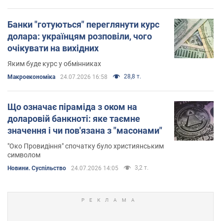
Банки "готуються" переглянути курс
долара: українцям розповіли, чого
очікувати на вихідних
Яким буде курс у обмінниках
28,8 т.
Mакроекономіка
24.07.2026 16:58
Що означає піраміда з оком на
доларовій банкноті: яке таємне
значення і чи пов'язана з "масонами"
"Око Провидіння" спочатку було християнським
символом
3,2 т.
Новини. Суспільство
24.07.2026 14:05