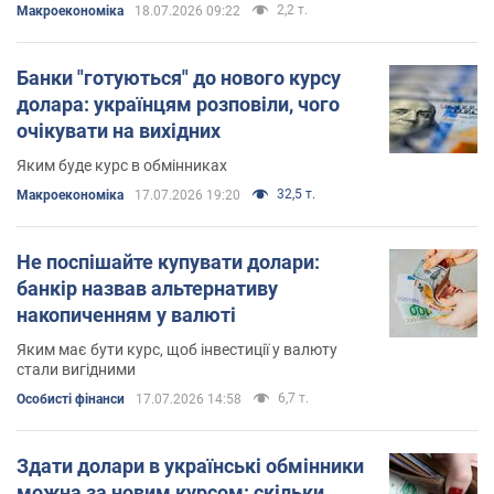
2,2 т.
Mакроекономіка
18.07.2026 09:22
Банки "готуються" до нового курсу
долара: українцям розповіли, чого
очікувати на вихідних
Яким буде курс в обмінниках
32,5 т.
Mакроекономіка
17.07.2026 19:20
Не поспішайте купувати долари:
банкір назвав альтернативу
накопиченням у валюті
Яким має бути курс, щоб інвестиції у валюту
стали вигідними
6,7 т.
Особисті фінанси
17.07.2026 14:58
Здати долари в українські обмінники
можна за новим курсом: скільки