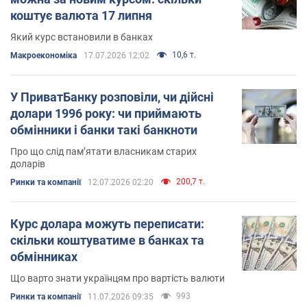
коштує валюта 17 липня
Який курс встановили в банках
10,6 т.
Mакроекономіка
17.07.2026 12:02
У ПриватБанку розповіли, чи дійсні
долари 1996 року: чи приймають
обмінники і банки такі банкноти
Про що слід пам’ятати власникам старих
доларів
200,7 т.
Ринки та компанії
12.07.2026 02:20
Курс долара можуть переписати:
скільки коштуватиме в банках та
обмінниках
Що варто знати українцям про вартість валюти
993
Ринки та компанії
11.07.2026 09:35