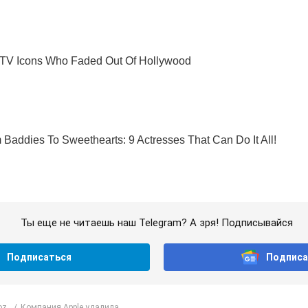
Ты еще не читаешь наш Telegram? А зря! Подписывайся
Подписаться
Подписа
oz
Компания Аpple удалила...