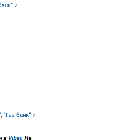
анк" и
 "Газ банк" и
и в
Viber
. Не