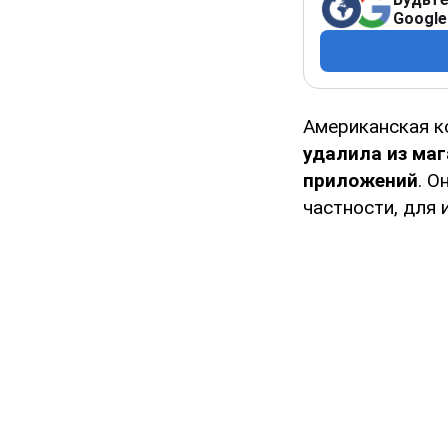
Google
Американская 
удалила из маг
приложений
. О
частности, для