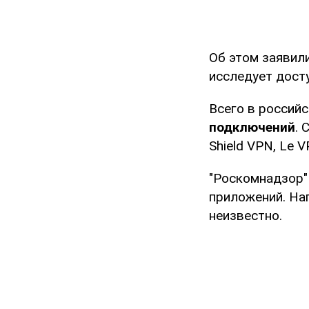
Об этом заявил
исследует дост
Всего в россий
подключений
. 
Shield VPN, Le V
"Роскомнадзор"
приложений. На
неизвестно.