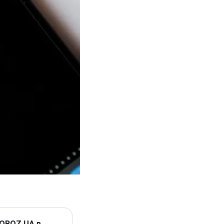
 OBOZ.UA в