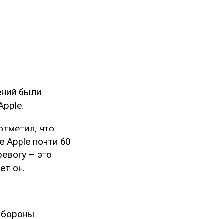
ений были
pple.
отметил, что
ие Apple почти 60
евогу – это
ет он.
обороны