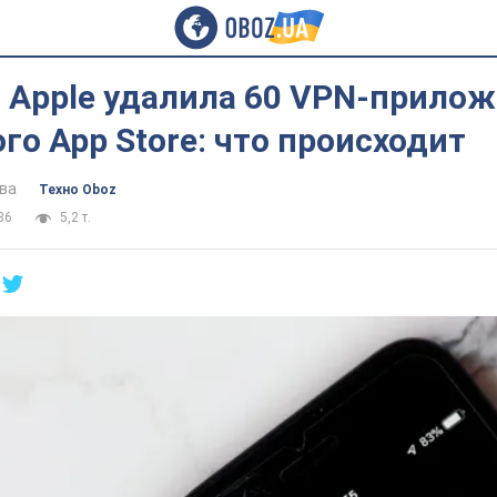
 Аpple удалила 60 VPN-прилож
го App Store: что происходит
ва
Техно Oboz
36
5,2 т.