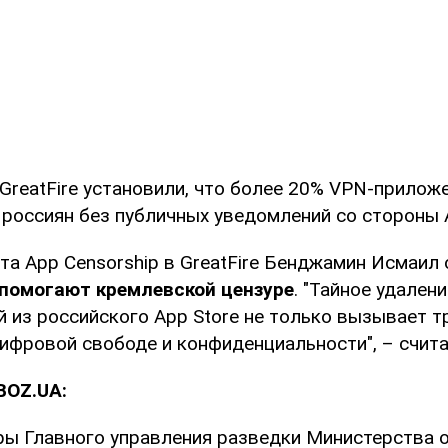
GreatFire установили, что более 20% VPN-прилож
 россиян без публичных уведомлений со стороны A
а App Censorship в GreatFire Бенджамин Исмаил 
помогают кремлевской цензуре
. "Тайное удален
 из российского App Store не только вызывает тр
ифровой свободе и конфиденциальности", – счита
BOZ.UA:
ры Главного управления разведки Министерства 