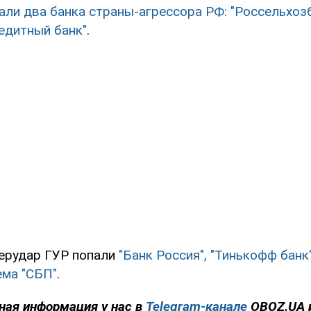
али два банка страны-агрессора РФ: "Россельхозб
едитный банк"
.
берудар ГУР попали
"Банк Россия", "Тинькофф банк",
ема "СБП"
.
ная информация у нас в
Telegram-канале
OBOZ.UA 