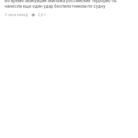
Во время эвакуации экипажа российские террористы
нанесли еще один удар беспилотником по судну
3 часа назад
2,6 т.