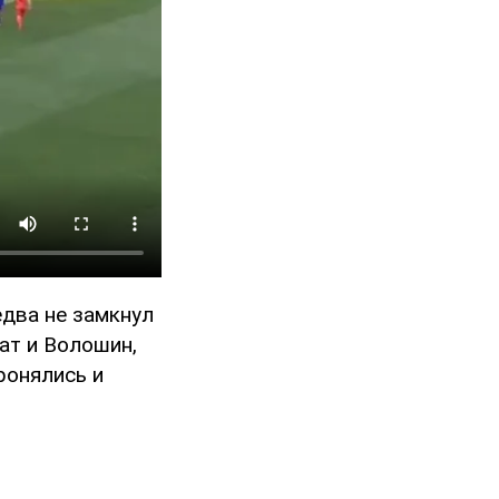
два не замкнул
нат и Волошин,
ронялись и