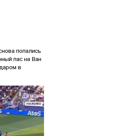
снова попались
чный пас на Ван
даром в