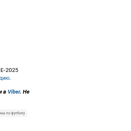
ЧЕ-2025
ндию
.
и в
Viber
. Не
ны по футболу