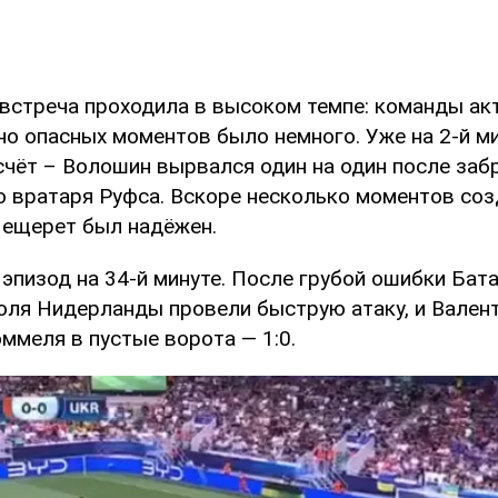
 встреча проходила в высоком темпе: команды ак
но опасных моментов было немного. Уже на 2-й м
счёт – Волошин вырвался один на один после заб
о вратаря Руфса. Вскоре несколько моментов соз
Нещерет был надёжен.
пизод на 34-й минуте. После грубой ошибки Бата
поля Нидерланды провели быструю атаку, и Вален
ммеля в пустые ворота — 1:0.