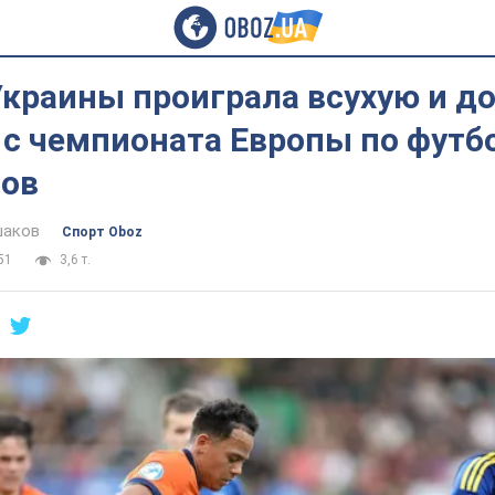
Украины проиграла всухую и д
с чемпионата Европы по футбо
лов
шаков
Спорт Oboz
51
3,6 т.