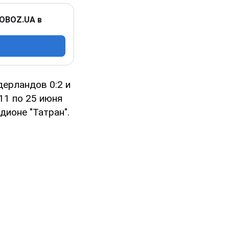
 OBOZ.UA в
ерландов 0:2 и
11 по 25 июня
дионе "Татран".