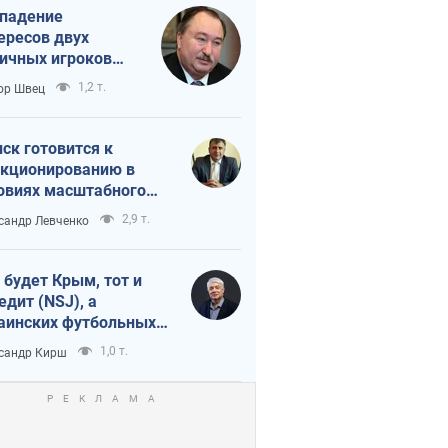
падение
ересов двух
ичных игроков
 тайный план
1,2 т.
ор Швец
мпа и Путина?
ск готовится к
кционированию в
овиях масштабного
нного кризиса
2,9 т.
сандр Левченко
 будет Крым, тот и
едит (NSJ), а
аинских футбольных
овников могут
1,0 т.
сандр Кирш
вать убийцами