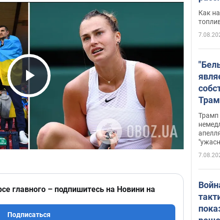
Как на
топли
7.08.20
"Бел
явля
собс
Play Video
Трам
прио
Трамп 
стро
немед
апелля
баль
"ужас
стои
7.08.20
долл
Войн
рсе главного – подпишитесь на Новини на
такт
пока
Подписаться