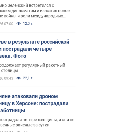
рвью с Безсмертным
ир Зеленский встретился с
нским дипломатом и изложил новое
ие войны и роли международных
ров в борьбе с Россией
12,0 т.
26 07:00
еве в результате российской
и пострадали четыре
века. Фото
продолжает регулярный ракетный
р столицы
22,1 т.
26 09:43
ияне атаковали дроном
ницу в Херсоне: пострадали
аботницы
пострадали четыре женщины, и они не
венные раненые за сутки