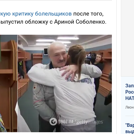
ткую критику болельщиков
после того,
 выпустил обложку с Ариной Соболенко.
Зап
Рос
НАТ
Леон
"Ва
выд