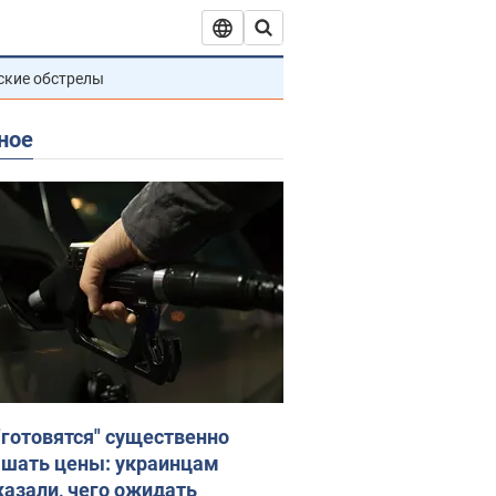
ские обстрелы
ное
"готовятся" существенно
шать цены: украинцам
казали, чего ожидать