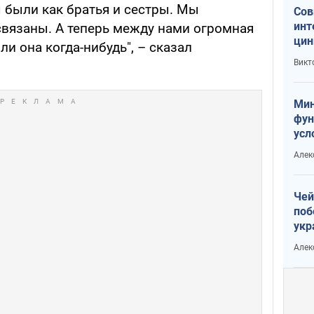
 были как братья и сестры. Мы
Сов
инт
связаны. А теперь между нами огромная
цин
 ли она когда-нибудь", – сказал
или
Викт
Тра
Мин
фун
усл
вое
Алек
Чей
поб
укр
чин
Алек
наз