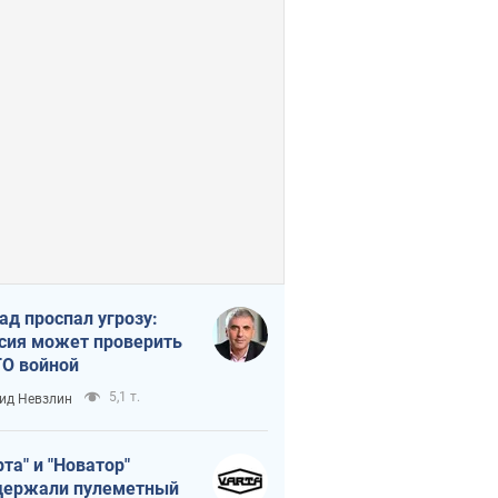
ад проспал угрозу:
сия может проверить
О войной
5,1 т.
ид Невзлин
рта" и "Новатор"
ержали пулеметный