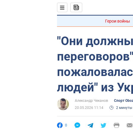
Герои войны
"Они должны 
переговоров"
пожаловалась
людей" из У
Александр Чеканов
Спорт Obo
20.05.2026 11:14
2 минуты
0