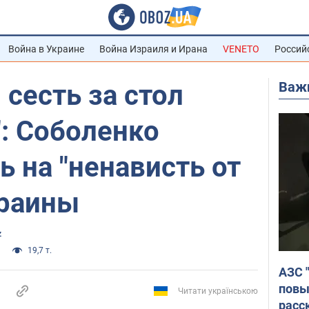
Война в Украине
Война Израиля и Ирана
VENETO
Россий
Важ
сесть за стол
: Соболенко
 на "ненависть от
краины
z
19,7 т.
АЗС 
повы
Читати українською
расс