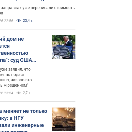
 заправках уже переписали стоимость
ва
23,4 т.
26 22:56
ый дом не
ется
твенностью
па": суд США
становил
уже заявил, что
ительство
ленно подаст
цию, назвав это
ного зала
ным решением"
мостью 400 млн
2,7 т.
26 23:54
аров
а меняет не только
ику: в НГУ
зали инженерные