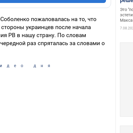
реше
росс
Это "
дрон
эстети
 Соболенко пожаловалась на то, что
Макса
о стороны украинцев после начала
7.08.20
я РВ в нашу страну. По словам
очередной раз спряталась за словами о
идео дня