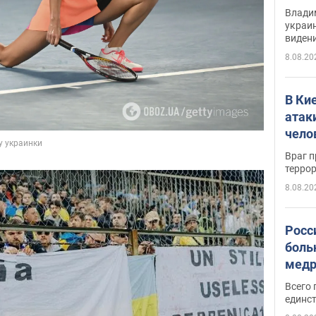
Инте
Владим
украи
виден
партне
8.08.20
В Ки
атак
чело
Враг 
терро
8.08.20
Росс
боль
медр
Всего 
единст