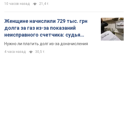
10 часов назад
21,4 т.
Женщине начислили 729 тыс. грн
долга за газ из-за показаний
неисправного счетчика: судья
вынес неожиданное решение
Нужно ли платить долг из-за доначисления
4 часа назад
30,5 т.