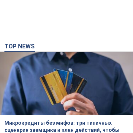
"быстрый займ"
3 години тому
21,6 т.
Херсон полностью остался без света, во
Львове аварийные отключения: ситуация в
энергосистеме 6 августа
Россияне нанесли удар по важному энергообъекту
2 години тому
11,3 т.
Зеленский созвал совещание по вопросам
подготовки украинской баллистики и
антибаллистической программы FREYJA: какие
решения готовятся
В Киеве рассчитывают на успешное завершение проекта
FREYJA
4 години тому
36,1 т.