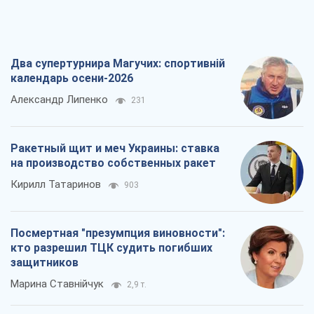
напомнить
Юрий Богданов
1,8 т.
Все мнения
О компании
Команда
Правовая информация
Политика
конфиденциальности
Реклама на сайте
Документы
Редакционная политика
Журналисты OBOZ.UA на месте
событий