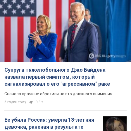
погибли ее брат, отчим и бабушка
7 годин тому
8,9 т.
Почему в СССР врачи носили только
белые халаты
В этом был как практический, так и
символический смысл
6 годин тому
2,3 т.