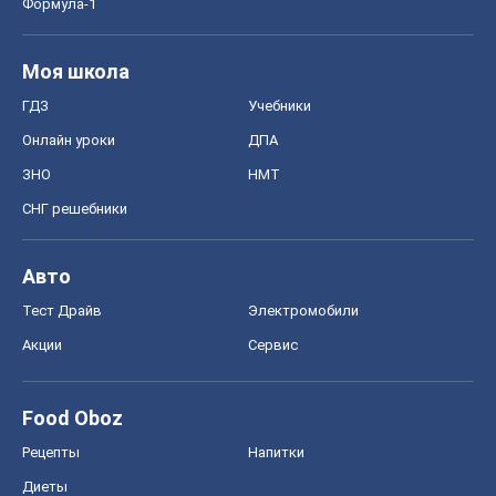
Рынки и компании
Mакроэкономика
MedOboz
Новости медицины
MAMACLUB
Шоу
Афиша
Сплетни
Красота
Мода
Женский Журнал