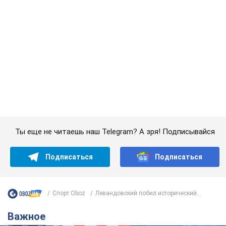
Супруга тяжелобольного Джо Байдена
назвала первый симптом, который
сигнализировал о его "агрессивном" раке
Сначала врачи не обратили на это должного внимания
6 годин тому
9,8 т.
Ее убила Россия: умерла 13-летняя
девочка, раненая в результате
российской атаки на Сумскую
область. Фото
В тот день во время российского обстрела