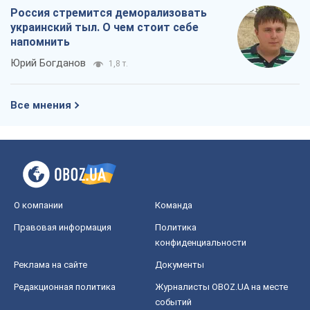
OBOZ.UA
Политика
Мир
Расследования
Блоги
Общество
Регионы Украины
Киев
Харьков
Запорожье
Днепр
Черкассы
Спорт
Футбол
Баскетбол
Хоккей
Бокс
Формула-1