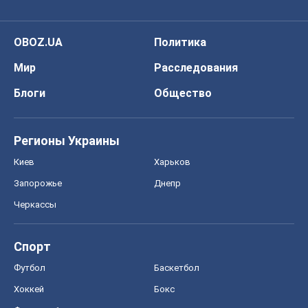
Моя школа
ГДЗ
Учебники
Онлайн уроки
ДПА
ЗНО
НМТ
СНГ решебники
Авто
Тест Драйв
Электромобили
Акции
Сервис
Food Oboz
Рецепты
Напитки
Диеты
Экономика