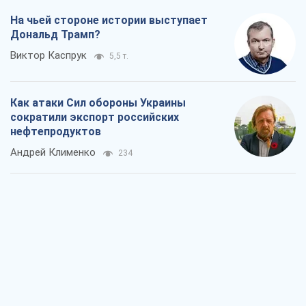
Два супертурнира Магучих: спортивній
календарь осени-2026
Александр Липенко
231
Ракетный щит и меч Украины: ставка
на производство собственных ракет
Кирилл Татаринов
903
Посмертная "презумпция виновности":
кто разрешил ТЦК судить погибших
защитников
Марина Ставнійчук
2,9 т.
Россия стремится деморализовать
украинский тыл. О чем стоит себе