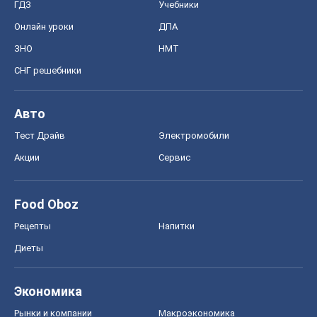
Food Oboz
Рецепты
Напитки
Диеты
Экономика
Рынки и компании
Mакроэкономика
MedOboz
Новости медицины
MAMACLUB
Шоу
Афиша
Сплетни
Красота
Мода
Женский Журнал