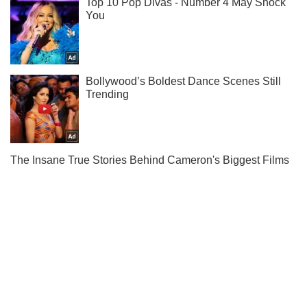
Подпишись на наш Telegram . Присылаем лишь "горящие"
новости!
Подписаться
Подписаться
Спорт Oboz
Леоненко назвал футболиста ...