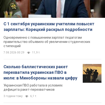
Сколько баллистических ракет
перехватила украинская ПВО в
июле: в Минобороны назвали цифру
Украинская ПВО работала в условиях
дефицита ракет-перехватчиков
3 години тому
6,1 т.
Аурика Ротару через суд изменила
свою пенсию, на которую ранее
жаловалась: сколько получала
певица
В выплату не была включена зарплата
артистки за время работы в Черновицкой
филармонии
за 10 годин