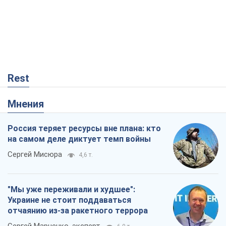
Сергей Мисюра
4,6 т.
"Мы уже переживали и худшее":
Украине не стоит поддаваться
отчаянию из-за ракетного террора
Сергей Марченко, эксперт
6,0 т.
"Варта" и "Новатор" выдержали
пулеметный обстрел и удар FPV-дрона,
сохранив жизнь офицеру ВСУ
Украинская Бронетехника
807