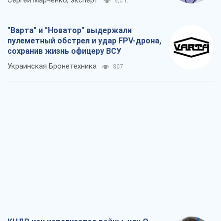
КНДР как катализатор войны, или О
новом этапе российско-
северокорейского союза
Алексей Кущ
1,0 т.
Выход в элиту ЧМ и триумф "Сокола":
что происходит в украинском хоккее
Александр Липенко
456
Что ожидает украинцев в 2026-2028
годах? Основные выводы из новых