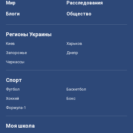
Футбол
Баскетбол
Хоккей
Бокс
Формула-1
Моя школа
ГДЗ
Учебники
Онлайн уроки
ДПА
ЗНО
НМТ
СНГ решебники
Авто
Тест Драйв
Электромобили
Акции
Сервис