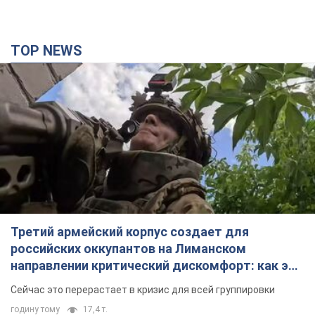
Третий армейский корпус создает для
российских оккупантов на Лиманском
направлении критический дискомфорт: как это
удалось
Сейчас это перерастает в кризис для всей группировки
годину тому
17,4 т.
"Работаем над тем, чтобы получить
комплекты с ракетами для ПВО": Зеленский
заслушал доклад Драпатого и объявил о
новых мерах
В частности, он обсудил с главнокомандующим кадровые
вопросы в украинской армии
3 години тому
2,9 т.
В оккупированной Ялте прогремели мощные
взрывы: поднимается черный дым. Фото и