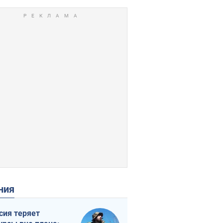
ения
сия теряет