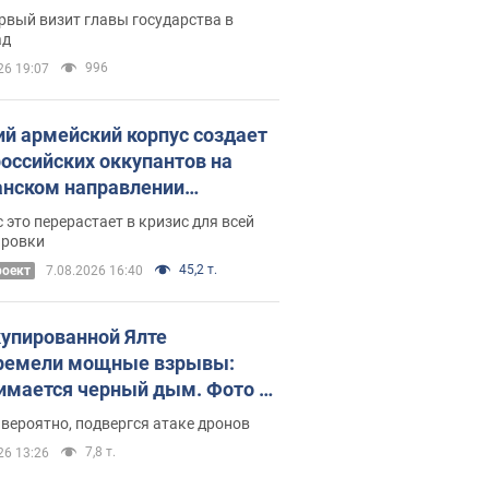
рвый визит главы государства в
ад
996
26 19:07
ий армейский корпус создает
российских оккупантов на
нском направлении
ический дискомфорт: как это
 это перерастает в кризис для всей
ось
ировки
45,2 т.
роект
7.08.2026 16:40
купированной Ялте
ремели мощные взрывы:
имается черный дым. Фото и
о
 вероятно, подвергся атаке дронов
7,8 т.
26 13:26