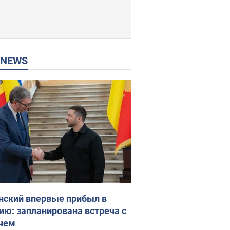
P NEWS
нский впервые прибыл в
ию: запланирована встреча с
чем