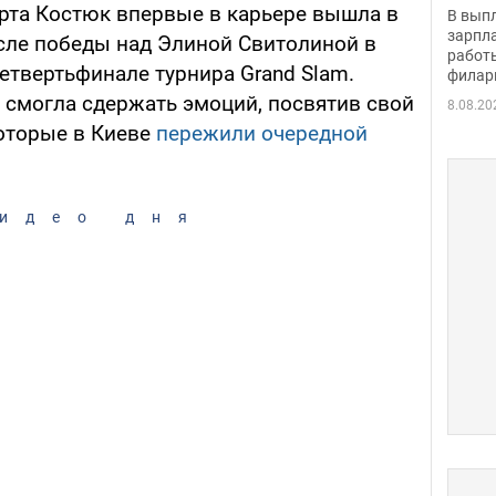
скол
рта Костюк впервые в карьере вышла в
В вып
певи
зарпла
осле победы над Элиной Свитолиной в
работ
етвертьфинале турнира Grand Slam.
филар
 смогла сдержать эмоций, посвятив свой
8.08.20
которые в Киеве
пережили очередной
идео дня