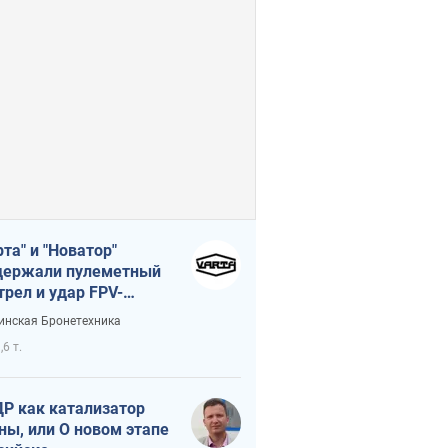
рта" и "Новатор"
ержали пулеметный
трел и удар FPV-
на, сохранив жизнь
инская Бронетехника
церу ВСУ
,6 т.
Р как катализатор
ны, или О новом этапе