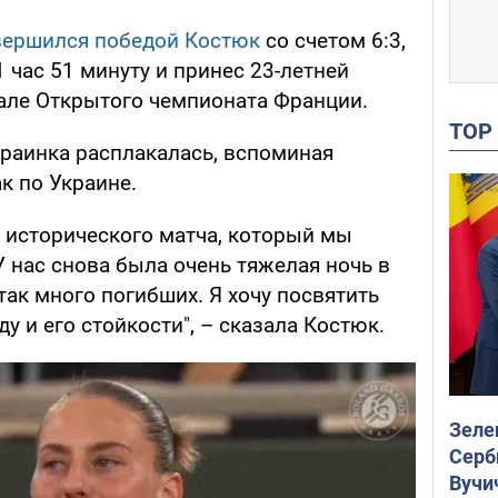
вершился победой Костюк
со счетом 6:3,
1 час 51 минуту и принес 23-летней
але Открытого чемпионата Франции.
TO
раинка расплакалась, вспоминая
к по Украине.
с исторического матча, который мы
У нас снова была очень тяжелая ночь в
так много погибших. Я хочу посвятить
у и его стойкости", – сказала Костюк.
Зеле
Серб
Вучи