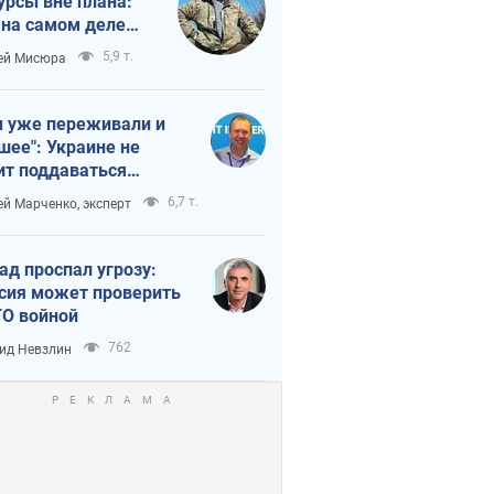
урсы вне плана:
 на самом деле
тует темп войны
5,9 т.
ей Мисюра
 уже переживали и
шее": Украине не
ит поддаваться
аянию из-за
6,7 т.
ей Марченко, эксперт
етного террора
ад проспал угрозу:
сия может проверить
О войной
762
ид Невзлин