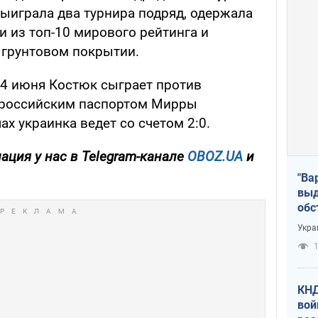
ыиграла два турнира подряд, одержала
 из топ-10 мирового рейтинга и
 грунтовом покрытии.
 4 июня Костюк сыграет против
с российским паспортом Мирры
ах украинка ведет со счетом 2:0.
ция у нас в Telegram-канале
OBOZ.UA
и
"Ва
выд
обс
дро
Укра
офи
1
КНД
вой