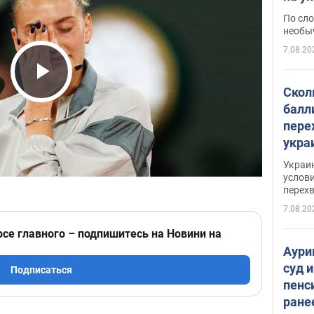
моло
По сло
необы
7.08.20
Play Video
Скол
балл
пере
укра
июле
Украи
назв
услови
перех
7.08.20
рсе главного – подпишитесь на Новини на
Аури
суд 
Подписаться
пенс
ране