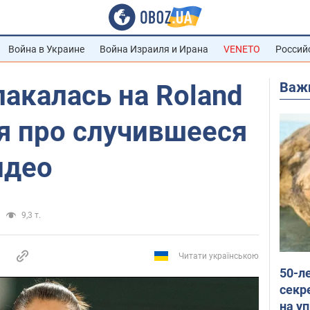
Война в Украине
Война Израиля и Ирана
VENETO
Россий
Важ
акалась на Roland
ря про случившееся
идео
9,3 т.
Читати українською
50-л
секр
на уп