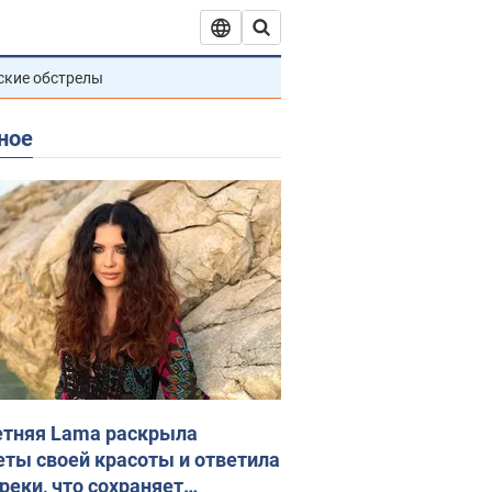
ские обстрелы
ное
етняя Lama раскрыла
еты своей красоты и ответила
реки, что сохраняет