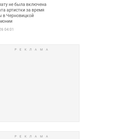
ько получала
лату не была включена
ца
та артистки за время
ы в Черновицкой
монии
26 04:01