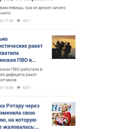
дость, ведь у нее нет детей
вам певицы, она не делает ничего
чного
4,5 т.
26 17:39
ько
истических ракет
хватила
инская ПВО в
: в Минобороны
нская ПВО работала в
али цифру
ях дефицита ракет-
ватчиков
6,8 т.
26 15:09
ка Ротару через
изменила свою
ию, на которую
е жаловалась: