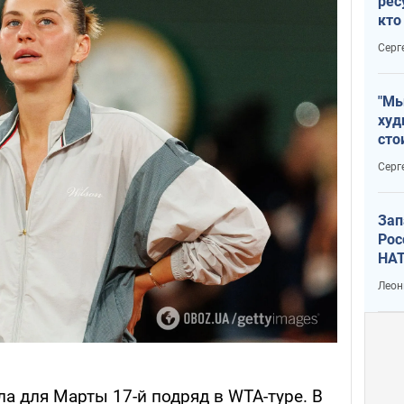
рес
кто
дик
Серг
"Мы
худ
сто
отч
Серг
рак
Зап
Рос
НАТ
Леон
а для Марты 17-й подряд в WTA-туре. В