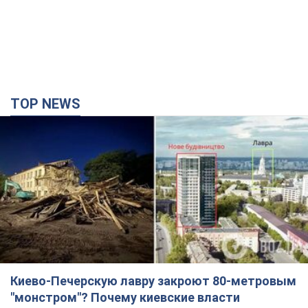
Киево-Печерскую лавру закроют 80-метровым
"монстром"? Почему киевские власти
отказались остановить строительство
небоскреба "московского верующего"
Какая реакция Кличко на петицию по отмене строительства
36 минут назад
2,1 т.
Российская армия совершила массированную
атаку на Одессу: горела историческая часть
города, есть пострадавшие. Фото и видео