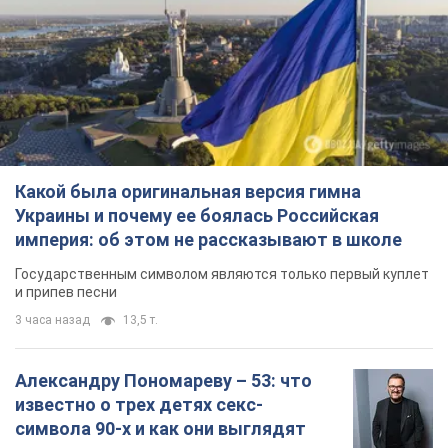
Украины и почему ее боялась Российская
империя: об этом не рассказывают в школе
Государственным символом являются только первый куплет
и припев песни
3 часа назад
13,5 т.
Александру Пономареву – 53: что
известно о трех детях секс-
символа 90-х и как они выглядят
Несмотря на развитие карьеры, артист не
забывал о личном счастье
9 часов назад
8,3 т.
В ПриватБанке рассказали,
действительны ли доллары 1996
года: принимают ли обменники и
банки такие купюры
Что делать, если банки и обменники не