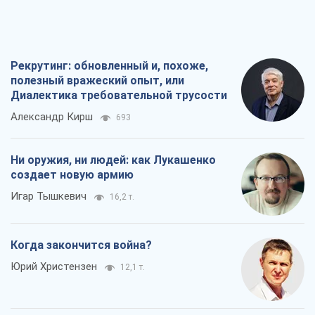
Ни оружия, ни людей: как Лукашенко
создает новую армию
Игар Тышкевич
16,2 т.
Когда закончится война?
Юрий Христензен
12,1 т.
Украина вступила в состояние
экономического кризиса. Есть ли свет
в конце туннеля?
Вадим Денисенко
9,6 т.
Все мнения