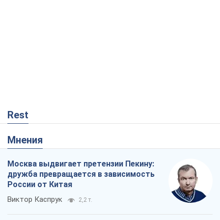
Rest
Мнения
Москва выдвигает претензии Пекину:
дружба превращается в зависимость
России от Китая
Виктор Каспрук
2,2 т.
Совпадение интересов двух циничных
игроков или тайный план Трампа и
Путина?
Виктор Швец
15,2 т.
В плену собственных мифов: как
Константиновка стала главной
идеологической ловушкой для