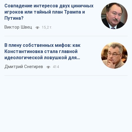
российских оккупантов
Дмитрий Снегирев
414
Рекрутинг: обновленный и, похоже,
полезный вражеский опыт, или
Диалектика требовательной трусости
Александр Кирш
693