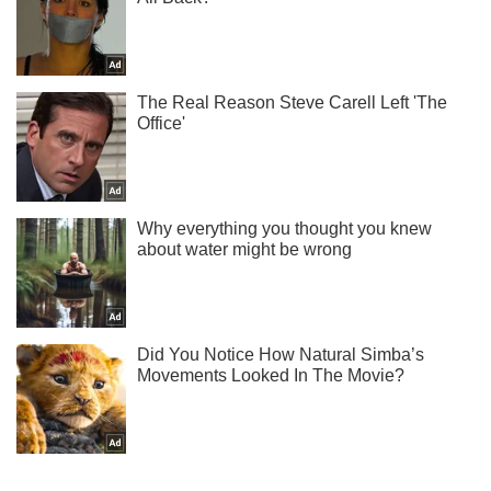
Подпишись на наш Telegram . Присылаем лишь "горящие"