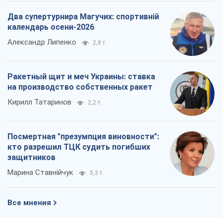
Два супертурнира Магучих: спортивній
календарь осени-2026
Александр Липенко
2,8 т.
Ракетный щит и меч Украины: ставка
на производство собственных ракет
Кирилл Татаринов
2,2 т.
Посмертная "презумпция виновности":
кто разрешил ТЦК судить погибших
защитников
Марина Ставнійчук
5,3 т.
Все мнения