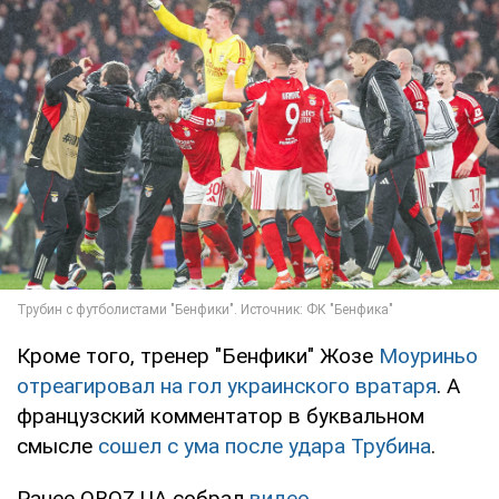
Кроме того, тренер "Бенфики" Жозе
Моуриньо
отреагировал на гол украинского вратаря
. А
французский комментатор в буквальном
смысле
сошел с ума после удара Трубина
.
Ранее OBOZ.UA собрал
видео