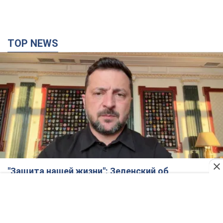
"Защита нашей жизни": Зеленский об
антибаллистической системе FREYJA,
санкциях против России и поддержке аграриев.
Видео
Европейские партнеры присоединяются к совместному
проекту
12 часов назад
88,7 т.
С 1 сентября украинским учителям повысят
зарплаты: Корецкий раскрыл подробности
Одновременно с повышением зарплат педагогам
правительство объявило об увеличении студенческих
стипендий