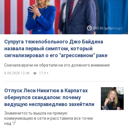
Сначала врачи не обратили на это должного внимания
6.08.2026 12:46
17,9 т.
Отпуск Леси Никитюк в Карпатах
обернулся скандалом: почему
ведущую несправедливо захейтили
Знаменитость вышла на прямую
коммуникацию в сети и расставила все точки
над "i"
6.08.2026 17:32
14,6 т.
"Динамо" с победы стартовало в
квалификации Лиги конференций.
Видео
Матч прошел в Люблине
10 часов назад
2,9 т.