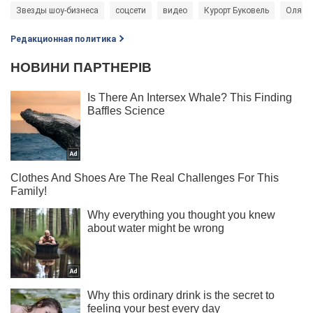
Звезды шоу-бизнеса
соцсети
видео
Курорт Буковель
Оля П
Редакционная политика