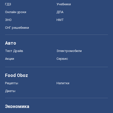
Food Oboz
Рецепты
Напитки
Диеты
Экономика
Рынки и компании
Mакроэкономика
MedOboz
Новости медицины
MAMACLUB
Шоу
Афиша
Сплетни
Красота
Мода