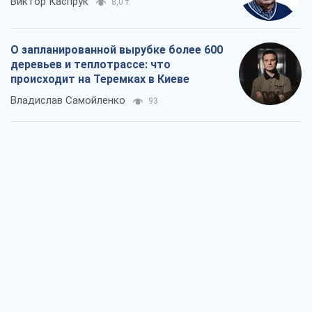
Как атаки Сил обороны Украины
сократили экспорт российских
нефтепродуктов
Андрей Клименко
2,1 т.
Два супертурнира Магучих: спортивній
календарь осени-2026
Александр Липенко
6,0 т.