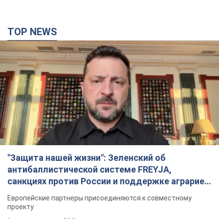
"Защита нашей жизни": Зеленский об
антибаллистической системе FREYJA,
санкциях против России и поддержке аграриев.
Видео
Европейские партнеры присоединяются к совместному
проекту
6 часов назад
59,3 т.
С 1 сентября украинским учителям повысят
зарплаты: Корецкий раскрыл подробности
Одновременно с повышением зарплат педагогам
правительство объявило об увеличении студенческих
стипендий
2 часа назад
1,7 т.
«Нам они тоже нужны»: Трамп ответил на