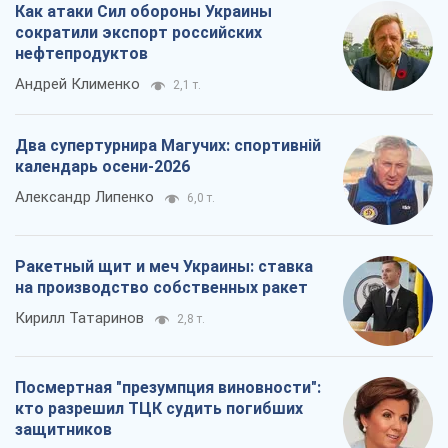
Ракетный щит и меч Украины: ставка
на производство собственных ракет
Кирилл Татаринов
2,8 т.
Посмертная "презумпция виновности":
кто разрешил ТЦК судить погибших
защитников
Марина Ставнійчук
6,5 т.
Все мнения
О компании
Команда
Правовая информация
Политика