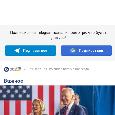
Шоу Oboz
Случайная встреча навсегда...
Важное
Супруга тяжелобольного Джо Байдена
назвала первый симптом, который
сигнализировал о его "агрессивном" раке
Сначала врачи не обратили на это должного внимания
6.08.2026 12:46
15,6 т.