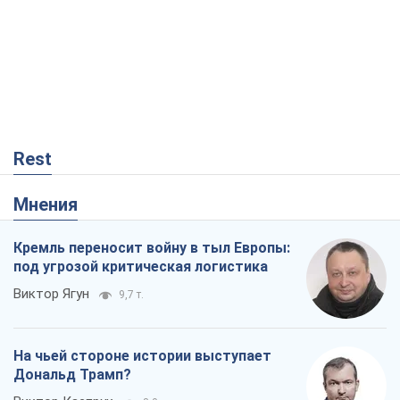
Кремль переносит войну в тыл Европы:
под угрозой критическая логистика
Виктор Ягун
9,7 т.
На чьей стороне истории выступает
Дональд Трамп?
Виктор Каспрук
8,0 т.
О запланированной вырубке более 600
деревьев и теплотрассе: что
происходит на Теремках в Киеве
Владислав Самойленко
93