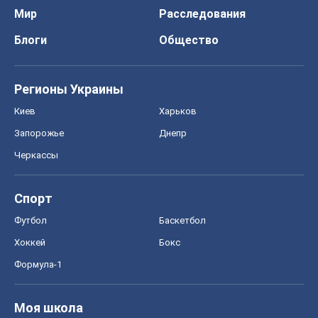
Спорт
Футбол
Баскетбол
Хоккей
Бокс
Формула-1
Моя школа
ГДЗ
Учебники
Онлайн уроки
ДПА
ЗНО
НМТ
СНГ решебники
Авто
Тест Драйв
Электромобили
Акции
Сервис