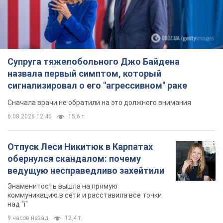
Отпуск Леси Никитюк в Карпатах
обернулся скандалом: почему
ведущую несправедливо захейтили
Знаменитость вышла на прямую
коммуникацию в сети и расставила все точки
над "i"
9 часов назад
12,4 т.
"Динамо" с победы стартовало в
квалификации Лиги конференций.
Видео
Матч прошел в Люблине
5 часов назад
1,8 т.