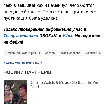
геях в вышиванках и намекнул, чего боятся
звезды с бронью. После волны критики его
публикация была удалена.
Только проверенная информация у нас в
Telegram-канале
OBOZ.UA и
Viber
. Не ведитесь
на фейки!
Верховная Рада Украины
звезды
Оля Полякова
Алексей Гонча
Редакционная политика