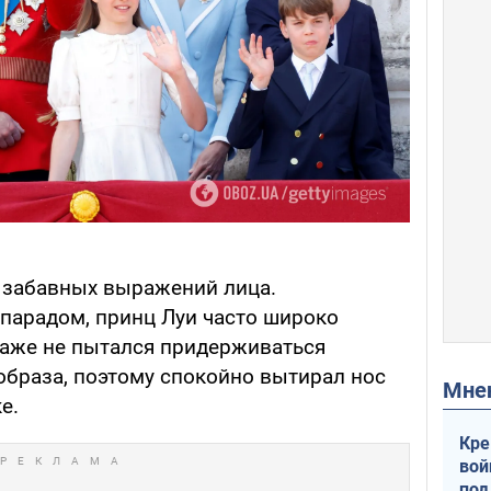
з забавных выражений лица.
арадом, принц Луи часто широко
 даже не пытался придерживаться
образа, поэтому спокойно вытирал нос
Мн
е.
Кре
вой
под