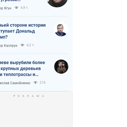
тическая
6,9 т.
ор Ягун
истика
чьей стороне истории
тупает Дональд
мп?
6,2 т.
ор Каспрук
иеве вырубили более
 крупных деревьев
и теплотрассы и
реки Генплану
216
ислав Самойленко