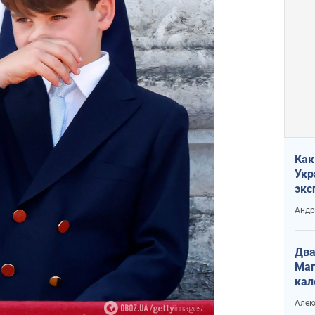
Как
Укр
экс
неф
Андр
Два
Маг
кал
Алек