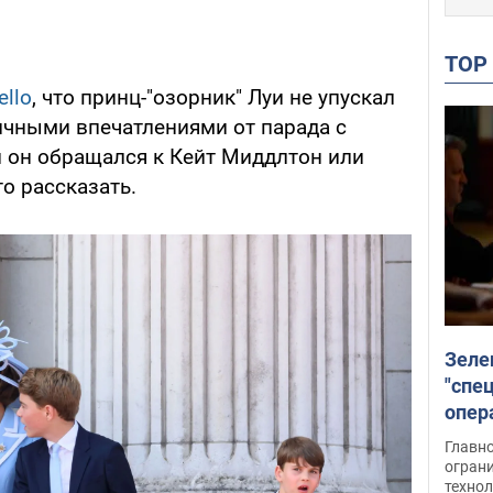
TO
ello
, что принц-"озорник" Луи не упускал
чными впечатлениями от парада с
 он обращался к Кейт Миддлтон или
то рассказать.
Зеле
"спе
опер
зада
Главн
огран
техно