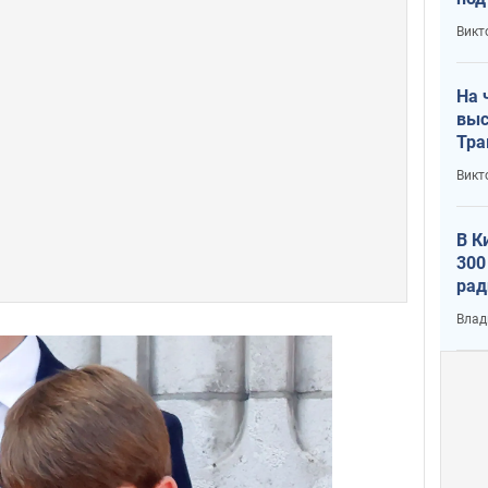
кри
Викт
лог
На 
выс
Тра
Викт
В К
300
рад
воп
Влад