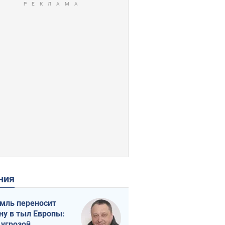
ения
мль переносит
ну в тыл Европы:
 угрозой