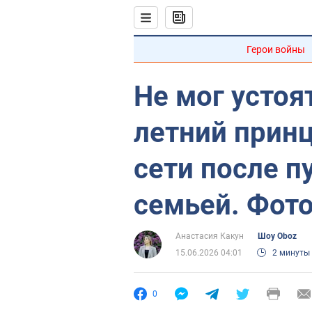
Герои войны
Не мог устоят
летний принц
сети после п
семьей. Фот
Анастасия Какун
Шоу Oboz
15.06.2026 04:01
2 минуты
0