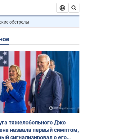
ские обстрелы
ное
уга тяжелобольного Джо
ена назвала первый симптом,
рый сигнализировал о его