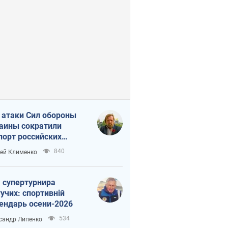
 атаки Сил обороны
аины сократили
порт российских
тепродуктов
840
ей Клименко
 супертурнира
учих: спортивній
ендарь осени-2026
534
сандр Липенко