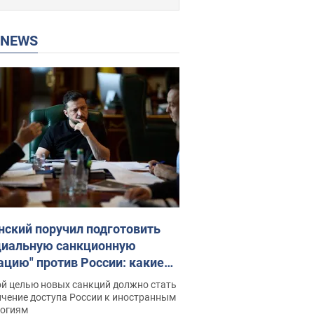
P NEWS
нский поручил подготовить
циальную санкционную
ацию" против России: какие
чи поставил президент. Фото
ой целью новых санкций должно стать
ичение доступа России к иностранным
логиям