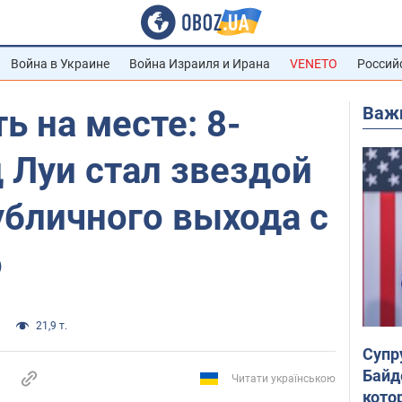
Война в Украине
Война Израиля и Ирана
VENETO
Россий
Важ
ь на месте: 8-
 Луи стал звездой
убличного выхода с
о
21,9 т.
Супр
Байд
Читати українською
кото