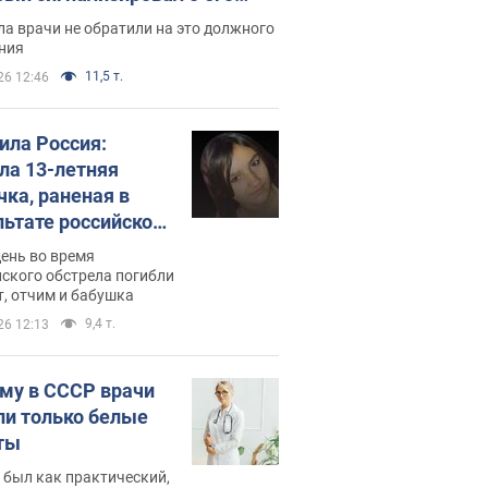
ессивном" раке
а врачи не обратили на это должного
ния
11,5 т.
26 12:46
била Россия:
ла 13-летняя
чка, раненая в
льтате российской
и на Сумскую
день во время
сть. Фото
ского обстрела погибли
т, отчим и бабушка
9,4 т.
26 12:13
му в СССР врачи
ли только белые
ты
 был как практический,