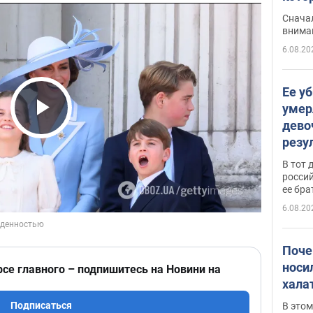
"агр
Сначал
внима
6.08.20
Ее у
умер
дево
Play Video
резу
атак
В тот 
обла
россий
ее бра
6.08.20
Поче
носи
рсе главного – подпишитесь на Новини на
хала
Подписаться
В этом