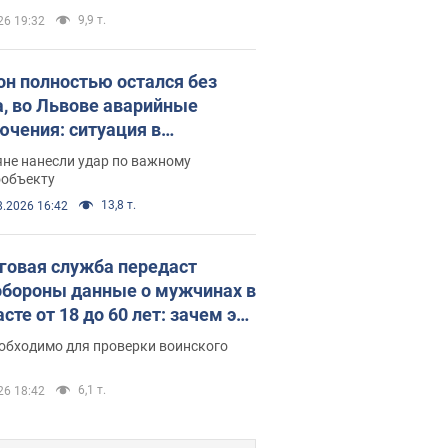
9,9 т.
26 19:32
он полностью остался без
а, во Львове аварийные
ючения: ситуация в
госистеме 6 августа
яне нанесли удар по важному
ообъекту
13,8 т.
8.2026 16:42
говая служба передаст
бороны данные о мужчинах в
сте от 18 до 60 лет: зачем это
о
еобходимо для проверки воинского
6,1 т.
26 18:42