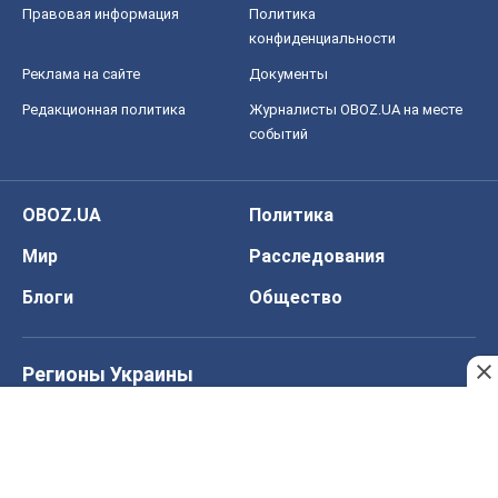
Черкассы
Спорт
Футбол
Баскетбол
Хоккей
Бокс
Формула-1
Моя школа
ГДЗ
Учебники
Онлайн уроки
ДПА
ЗНО
НМТ
СНГ решебники
Авто
Тест Драйв
Электромобили