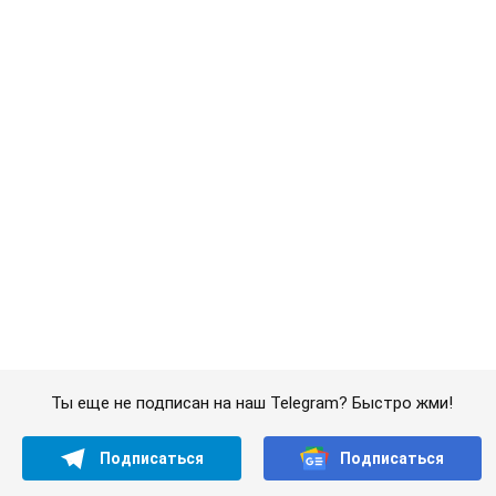
Шоу Oboz
"Мы не убегаем"....
Важное
"Джипинг разрушает экосистемы, которые
формировались сотни лет": в Greenpeace
забили тревогу