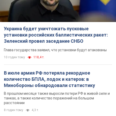
8 годин тому
4,3 т.
"Нужны быстрые и нестандартные подходы":
Корецкий пообещал предоставить бизнесу
приоритетный доступ к имеющимся
складским помещениям
Так или иначе, бизнес после обстрелов получит поддержку
4 години тому
582