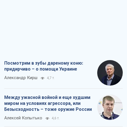
Лестница эскалации войны: к чему нам
нужно готовиться
Андрей Шевчишин
5,6 т.
"Когда хочется мести": почему
стратегия Украины должна оставаться
другой
Серж Марко
6,1 т.
Все мнения