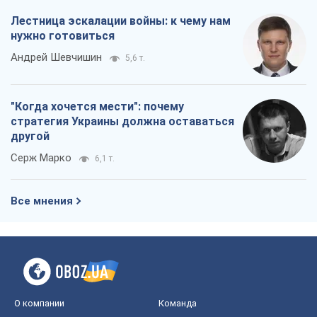
О компании
Команда
Правовая информация
Политика
конфиденциальности
Реклама на сайте
Документы
Редакционная политика
Журналисты OBOZ.UA на месте
событий
OBOZ.UA
Политика
Мир
Расследования
Блоги
Общество
Регионы Украины
Киев
Харьков
Запорожье
Днепр