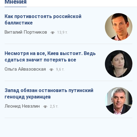
Посмотрим в зубы дареному коню:
придирчиво – о помощи Украине
Александр Кирш
4,7 т.
Между ужасной войной и еще худшим
миром на условиях агрессора, или
Безысходность – тоже оружие России
Алексей Копытько
4,6 т.