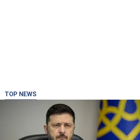
Украина будет уничтожать пусковые
установки российских баллистических ракет:
Зеленский провел заседание СНБО
Глава государства заявил, что установки будут атакованы
10 годин тому
118,4 т.
В июле армия РФ потеряла рекордное
количество БПЛА, лодок и катеров: в
Минобороны обнародовали статистику
В прошлом месяце также выросли потери РФ в живой силе и
танках, а также количество поражений на большом
расстоянии