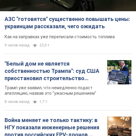
"Белый дом не является
собственностью Трампа": суд США
приостановил строительство
бального зала стоимостью 400 млн
Трамп уже заявил, что немедленно подаст
долларов
апелляцию, назвав это "ужасным решением"
8 часов назад
1,7 т.
Война меняет не только тактику: в
НГУ показали инженерные решения
против российских FPV-дронов.
Фото
Это "постапокалиптическая эстетика из мира
"Безумного Макса"
8 часов назад
6,9 т.