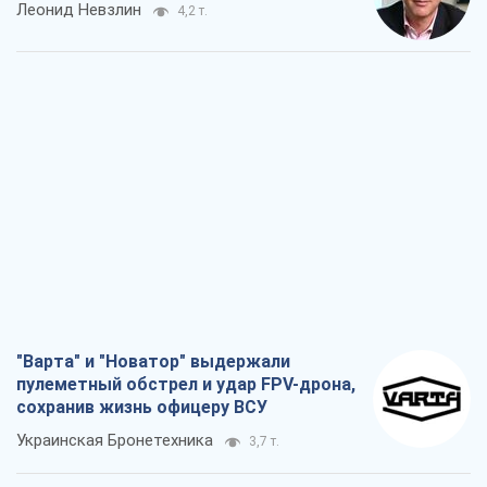
"Варта" и "Новатор" выдержали
пулеметный обстрел и удар FPV-дрона,
сохранив жизнь офицеру ВСУ
Украинская Бронетехника
3,7 т.
КНДР как катализатор войны, или О
новом этапе российско-
северокорейского союза
Алексей Кущ
3,8 т.
Выход в элиту ЧМ и триумф "Сокола":
что происходит в украинском хоккее