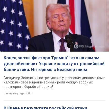
Конец эпохи "фактора Трампа": кто на самом
деле обеспечит Украине защиту от российской
баллистики. Интервью с Безсмертным
Владимир Зеленский встретился с украинским дипломатом и
изложил новое видение войны и роли международных
партнеров в борьбе с Россией
час назад
4,0 т.
В Киеве в результате российской атаки
пострадали четыре человека. Фото
Враг продолжает регулярный ракетный террор столицы
час назад
11,2 т.
Россияне атаковали дроном больницу в
Херсоне: пострадали медработницы
Всего пострадали четыре женщины, и они не единственные