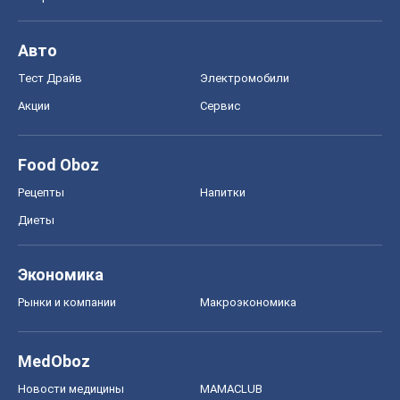
Рецепты
Напитки
Диеты
Экономика
Рынки и компании
Mакроэкономика
MedOboz
Новости медицины
MAMACLUB
Шоу
Афиша
Сплетни
Красота
Мода
Женский Журнал