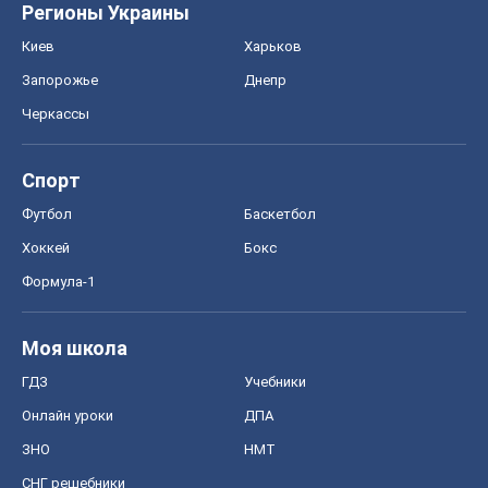
Хоккей
Бокс
Формула-1
Моя школа
ГДЗ
Учебники
Онлайн уроки
ДПА
ЗНО
НМТ
СНГ решебники
Авто
Тест Драйв
Электромобили
Акции
Сервис
Food Oboz