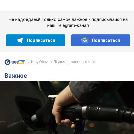
Шоу Oboz
"Кузьма подставил свое...
Важное
АЗС "готовятся" существенно повышать цены:
украинцам рассказали, чего ожидать
Как на заправках уже переписали стоимость топлива
9 часов назад
23,0 т.