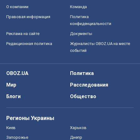
Блоги
Общество
Регионы Украины
Киев
Харьков
Запорожье
Днепр
Черкассы
Спорт
Футбол
Баскетбол
Хоккей
Бокс
Формула-1
Моя школа
ГДЗ
Учебники