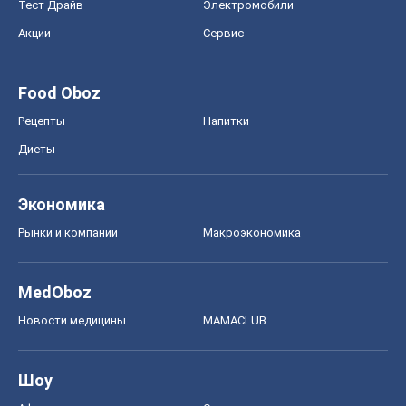
MedOboz
Новости медицины
MAMACLUB
Шоу
Афиша
Сплетни
Красота
Мода
Женский Журнал