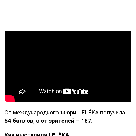
От международного
жюри
LELÉKA получила
54 баллов
, а
от зрителей – 167.
Как выступила LELÉKA