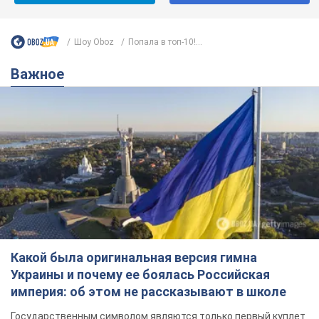
Какой была оригинальная версия гимна
Украины и почему ее боялась Российская
империя: об этом не рассказывают в школе
Государственным символом являются только первый куплет
и припев песни
3 години тому
11,6 т.
Александру Пономареву – 53: что
известно о трех детях секс-
символа 90-х и как они выглядят
Несмотря на развитие карьеры, артист не
забывал о личном счастье
8 годин тому
8,1 т.