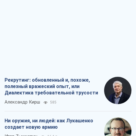
полезный вражеский опыт, или
Диалектика требовательной трусости
Александр Кирш
585
Ни оружия, ни людей: как Лукашенко
создает новую армию
Игар Тышкевич
16,1 т.
Когда закончится война?
Юрий Христензен
12,0 т.
Украина вступила в состояние
экономического кризиса. Есть ли свет
в конце туннеля?
Вадим Денисенко
9,6 т.