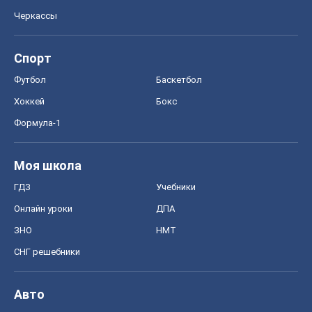
Онлайн уроки
ДПА
ЗНО
НМТ
СНГ решебники
Авто
Тест Драйв
Электромобили
Акции
Сервис
Food Oboz
Рецепты
Напитки
Диеты
Экономика
Рынки и компании
Mакроэкономика