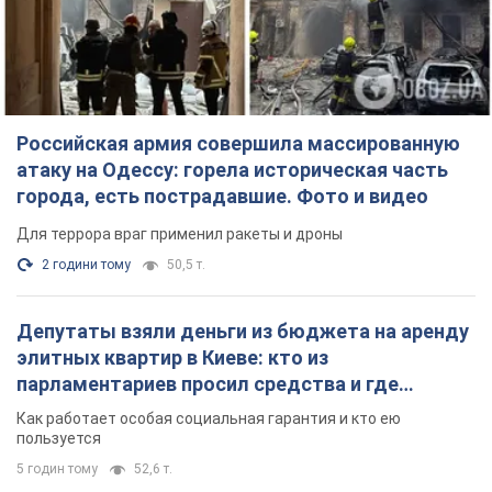
Депутаты взяли деньги из бюджета на аренду
элитных квартир в Киеве: кто из
парламентариев просил средства и где
поселился
Как работает особая социальная гарантия и кто ею
пользуется
5 годин тому
52,6 т.
Российская армия обстреляла два соседних
многоэтажных дома в Харькове: двое
погибших, 27 пострадавших
Враг умышленно бьет по жилым домам
годину тому
4,0 т.