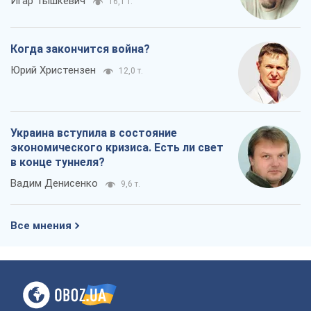
Все мнения
О компании
Команда
Правовая информация
Политика
конфиденциальности
Реклама на сайте
Документы
Редакционная политика
Журналисты OBOZ.UA на месте
событий
OBOZ.UA
Политика
Мир
Расследования