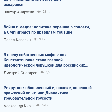
испарился
Виктор Андрусив
5,8 т.
Война и медиа: политика перешла в соцсети,
а СМИ играют по правилам YouTube
Павел Казарин
3,1 т.
В плену собственных мифов: как
Константиновка стала главной
идеологической ловушкой для российских
оккупантов
Дмитрий Снегирев
6,5 т.
Рекрутинг: обновленный и, похоже, полезный
вражеский опыт, или Диалектика
требовательной трусости
Александр Кирш
5,4 т.