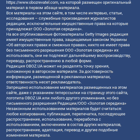
https://www.obozrevatel.com
, на которой размещен оригинальный
материал в первом абзаце материала.
Все материалы на этом сайте, в том числе интервью, статьи,
исследования – служебные произведения журналистов
редакции, исключительные имущественные права на которые
принадлежат ООО «Золотая середина».
На все опубликованные фотоматериалы Getty Images редакция
имеет имущественные права, защищаемые законом Украины
«Об авторских правах и смежных правах», никто не имеет права
без письменного разрешения ООО «Золотая середина» их
использовать, они не подлежат дальнейшему воспроизводству,
переводу, распространению в любой форме.
Редакция OBOZ.UA может не разделять точку зрения,
изложенную в авторском материале. За достоверность
информации, размещенной в рекламных материалах,
ответственность несет рекламодатель.
Запрещено использование материалов размещенных на этом
сайте, даже с указанием гиперссылки на страницу этого сайта,
логотипа OBOZ.UA или любого другого упоминания, но без
письменного разрешения Редакции/ООО «Золотая середина»
Незаконным использованием материалов будет считаться:
любое копирование, публикация, перепечатка, последующее
распространение, использование, переработка с
использованием, включением в состав других материалов,
распространение, адаптация, перевод и другие подобные
изменения материала.