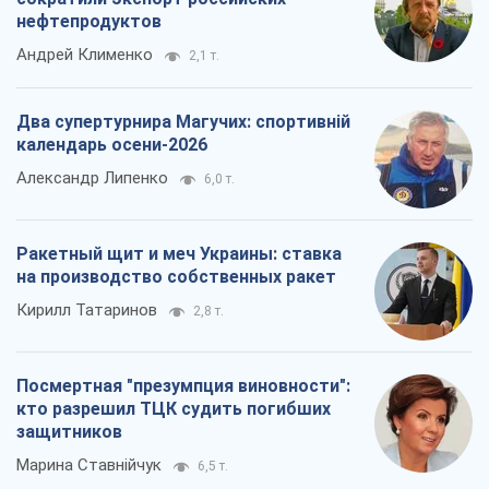
нефтепродуктов
Андрей Клименко
2,1 т.
Два супертурнира Магучих: спортивній
календарь осени-2026
Александр Липенко
6,0 т.
Ракетный щит и меч Украины: ставка
на производство собственных ракет
Кирилл Татаринов
2,8 т.
Посмертная "презумпция виновности":
кто разрешил ТЦК судить погибших
защитников
Марина Ставнійчук
6,5 т.