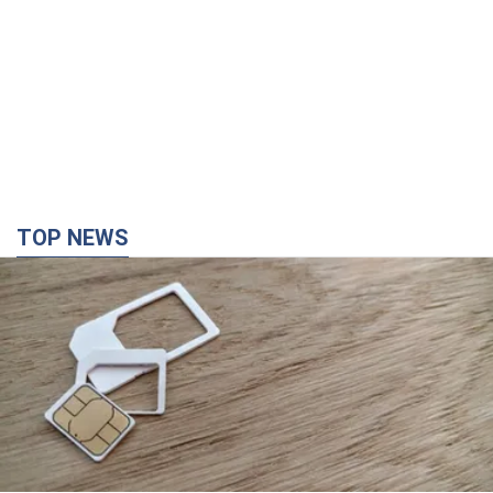
TOP NEWS
Мобильные операторы подняли тарифы "до
предела", но качество связи ухудшилось:
стоит ли жаловаться на цены
Почему цены на мобильную связь выросли в разы и как
улучшить качество интернета в телефоне
44 хвилини тому
2,4 т.