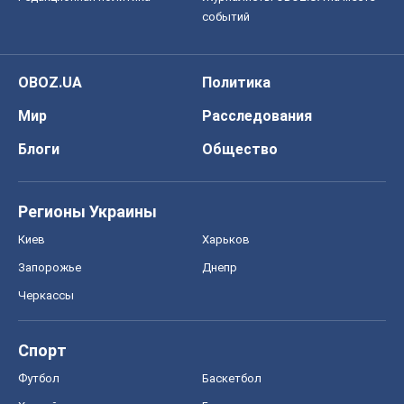
Регионы Украины
Киев
Харьков
Запорожье
Днепр
Черкассы
Спорт
Футбол
Баскетбол
Хоккей
Бокс
Формула-1
Моя школа
ГДЗ
Учебники
Онлайн уроки
ДПА
ЗНО
НМТ