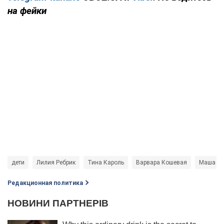
на фейки
дети
Лилия Ребрик
Тина Кароль
Варвара Кошевая
Маша По
Редакционная политика