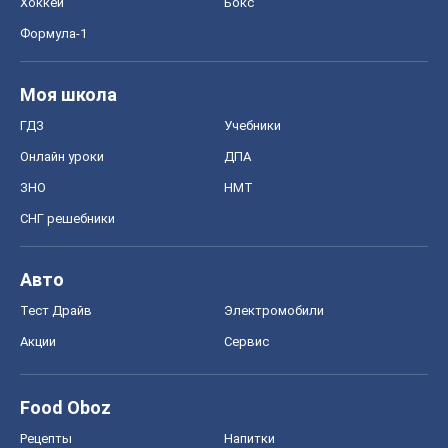
СНГ решебники
Авто
Тест Драйв
Электромобили
Акции
Сервис
Food Oboz
Рецепты
Напитки
Диеты
Экономика
Рынки и компании
Mакроэкономика
MedOboz