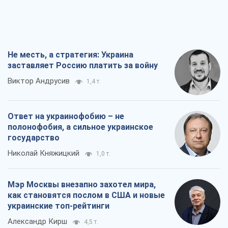
Ответ на украинофобию – не
полонофобия, а сильное украинское
государство
Николай Княжицкий
1,0 т.
Мэр Москвы внезапно захотел мира,
как становятся послом в США и новые
украинские топ-рейтинги
Александр Кирш
4,5 т.
О запланированной вырубке более 600
деревьев и теплотрассе: что
происходит на Теремках в Киеве
Владислав Самойленко
2,2 т.
Все мнения